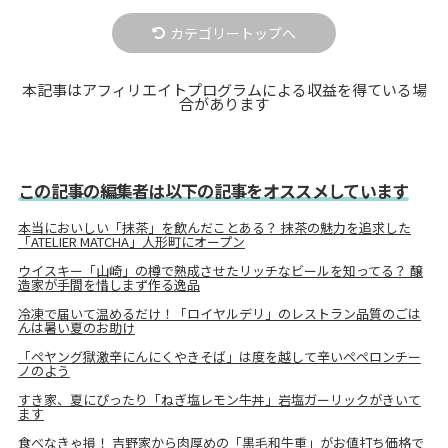
カテゴリートップへ
本記事はアフィリエイトプログラムによる収益を得ている場
合があります
この記事の編集者は以下の記事をオススメしています
本当においしい「抹茶」を飲んだことある？ 抹茶の魅力を追求した
「ATELIER MATCHA」人形町にオープン
ウイスキー「山崎」の樽で熟成させたリッチなビールを知ってる？ 醸
造家が手間を惜しまず作る逸品
冷凍で届いて温めるだけ！「ロイヤルデリ」のレストラン品質のごは
んは暑い夏のお助け
「ペヤング獄激辛にんにくやきそば」は度を越して辛いペペロンチー
ノのよう
すき家、夏にぴったり「ねぎ塩レモン牛丼」岩塩ガーリックがきいて
ます
食べなきゃ損！ 吉野家から肉厚めの「黒毛和牛重」がお値打ち価格で