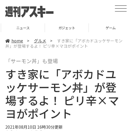
t
o
g
g
l
ニュース
ガジェット
ゲーム
e
n
a
home
>
グルメ
>
すき家に「アボカドユッケサーモン
v
丼」が登場するよ！ ピリ辛×マヨがポイント
i
g
a
「サーモン丼」も登場
t
i
すき家に「アボカドユ
o
n
ッケサーモン丼」が登
場するよ！ ピリ辛×マ
ヨがポイント
2021年08月10日 16時30分更新