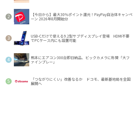
【今日から】最大30％ポイント還元！PayPay自治体キャンペ
ーン 2026年8月開始分
USB-Cだけで使える9.2型サブディスプレイ登場 HDMI不要
でPCケース内にも設置可能
熊本にエアコン300台即日納品、ビックカメラに称賛「大フ
ァインプレー」
「つながりにくい」改善なるか ドコモ、最新基地局を全国
展開へ