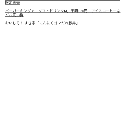
限定販売
バーガーキングで「ソフトドリンクM」半額120円 アイスコーヒーな
どお買い得
おいしそ！ すき家「にんにくゴマだれ豚丼」