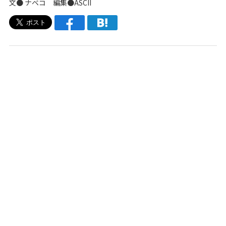
文●
ナベコ
編集●ASCII