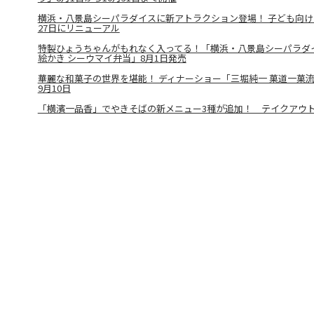
横浜・八景島シーパラダイスに新アトラクション登場！ 子ども向け
27日にリニューアル
特製ひょうちゃんがもれなく入ってる！「横浜・八景島シーパラダ
絵かき シーウマイ弁当」8月1日発売
華麗な和菓子の世界を堪能！ ディナーショー「三堀純一 菓道一菓流
9月10日
「横濱一品香」でやきそばの新メニュー3種が追加！ テイクアウ