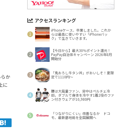
アクセスランキング
iPhoneケース、卒業しました。これか
らは最高に使いやすい「iPhoneバッ
ク」で生きていきます。
【今日から】最大30％ポイント還元！
PayPay自治体キャンペーン 2026年8月
開始分
「鬼おろし牛タン丼」がおいしそ！夏限
あらか
定で1110円～
止に
腰は大風量ファン、背中はペルチェ冷
却。ダブルで身体を冷やす1着2役のファ
ン付きウェアが10,980円
「つながりにくい」改善なるか ドコ
モ、最新基地局を全国展開へ