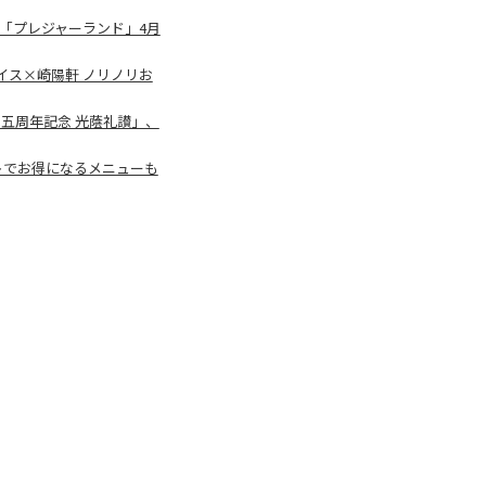
「プレジャーランド」4月
イス×崎陽軒 ノリノリお
五周年記念 光蔭礼讃」、
トでお得になるメニューも