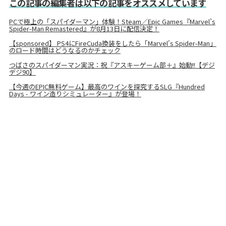
この記事の編集者は以下の記事をオススメしています
PCで極上の「スパイダーマン」体験！Steam／Epic Games『Marvel’s
Spider-Man Remastered』が8月13日に配信決定！
【sponsored】 PS4にFireCuda換装をしたら「Marvel's Spider-Man」
のロード時間はどうなるのかチェック
つばさのスパイダーマン実況：祝『アスキーゲーム部＋』始動!!【デジ
デジ90】
【今週のEPIC無料ゲーム】最高のワインを探究するSLG『Hundred
Days - ワイン造りシミュレーター』が登場！