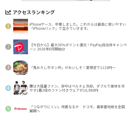
アクセスランキング
iPhoneケース、卒業しました。これからは最高に使いやすい
「iPhoneバック」で生きていきます。
【今日から】最大30％ポイント還元！PayPay自治体キャンペ
ーン 2026年8月開始分
「鬼おろし牛タン丼」がおいしそ！夏限定で1110円～
腰は大風量ファン、背中はペルチェ冷却。ダブルで身体を冷
やす1着2役のファン付きウェアが10,980円
「つながりにくい」改善なるか ドコモ、最新基地局を全国
展開へ