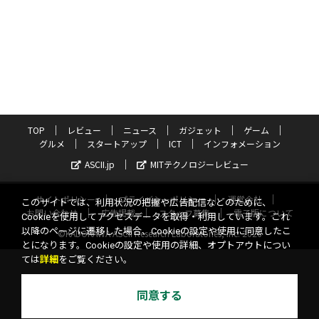
TOP
レビュー
ニュース
ガジェット
ゲーム
グルメ
スタートアップ
ICT
インフォメーション
ASCII.jp
MITテクノロジーレビュー
サイトポリシー
プライバシーポリシー
運営会社
このサイトでは、利用状況の把握や広告配信などのために、
お問い合わせ
広告掲載
スタッフ募集
電子版について
Cookieを使用してアクセスデータを取得・利用しています。これ
以降のページに遷移した場合、Cookieの設定や使用に同意したこ
©KADOKAWA ASCII Research Laboratories, Inc. 2026
とになります。Cookieの設定や使用の詳細、オプトアウトについ
ては
詳細
をご覧ください。
同意する