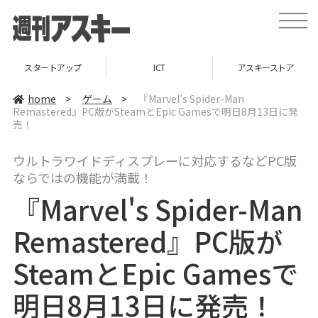
t
o
g
g
l
スタートアップ
ICT
アスキーストア
e
n
a
home
>
ゲーム
>
『Marvel's Spider-Man
v
Remastered』PC版がSteamとEpic Gamesで明日8月13日に発
i
売！
g
a
t
i
ウルトラワイドディスプレーに対応するなどPC版
o
ならではの機能が満載！
n
『Marvel's Spider-Man
Remastered』PC版が
SteamとEpic Gamesで
明日8月13日に発売！