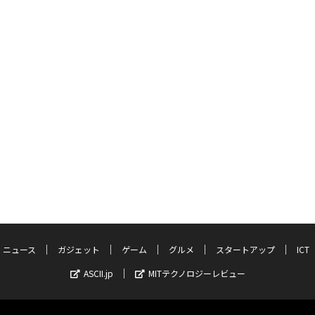
ニュース
ガジェット
ゲーム
グルメ
スタートアップ
ICT
ASCII.jp
MITテクノロジーレビュー