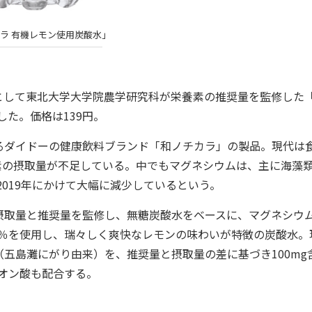
ラ 有機レモン使用炭酸水」
品として東北大学大学院農学研究科が栄養素の推奨量を監修した
売した。価格は139円。
ダイドーの健康飲料ブランド「和ノチカラ」の製品。現代は
素の摂取量が不足している。中でもマグネシウムは、主に海藻
2019年にかけて大幅に減少しているという。
取量と推奨量を監修し、無糖炭酸水をベースに、マグネシウ
7％を使用し、瑞々しく爽快なレモンの味わいが特徴の炭酸水。
五島灘にがり由来）を、推奨量と摂取量の差に基づき100mg
ビオン酸も配合する。