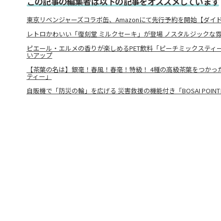
この記事の編集者は以下の記事をオススメしています
東京リベンジャーズコラボ缶、Amazonにて先行予約を開始【ダイ
レトロかわいい「復刻堂 ミルクセーキ」が登場 ノスタルジックな
ピエール・エルメの香りが楽しめるPET飲料「ピーチミックスティ
いアップ
【茶葉の名は】銀毫！春風！春毫！特級！ 4種の高級茶葉をつかっ
ティー」
自販機で「防災の輪」を広げる 災害救援の機能付き「BOSAI POI