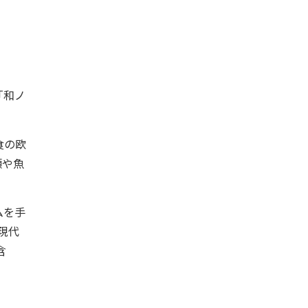
「和ノ
食の欧
類や魚
ムを手
現代
含