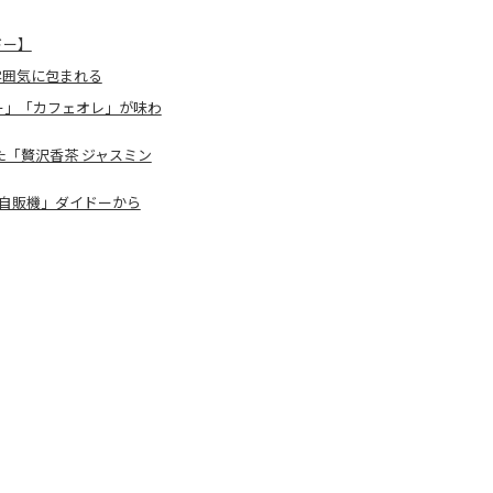
ドー】
雰囲気に包まれる
ー」「カフェオレ」が味わ
た「贅沢香茶 ジャスミン
NT自販機」ダイドーから