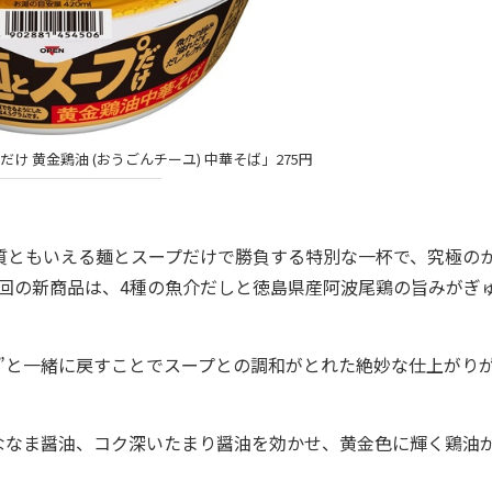
け 黄金鶏油 (おうごんチーユ) 中華そば」275円
質ともいえる麺とスープだけで勝負する特別な一杯で、究極の
回の新商品は、4種の魚介だしと徳島県産阿波尾鶏の旨みがぎ
”と一緒に戻すことでスープとの調和がとれた絶妙な仕上がり
なま醤油、コク深いたまり醤油を効かせ、黄金色に輝く鶏油