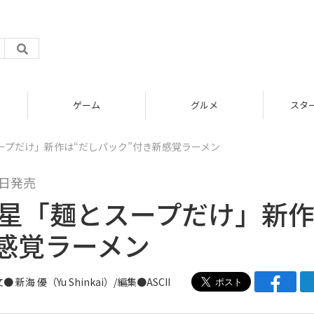
グルメ
スタートアップ
スープだけ」新作は“だしパック”付き新感覚ラーメン
5日発売
 明星「麺とスープだけ」新
感覚ラーメン
文●
新海 優（Yu Shinkai）
/編集●ASCII