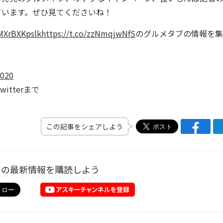
ています。ぜひ見てくださいね！
/MXrBXKpslk
https://t.co/zzNmqjwNfS
のグルメタブの情報を集
2020
tterまで
この記事をシェアしよう
ーの最新情報を購読しよう