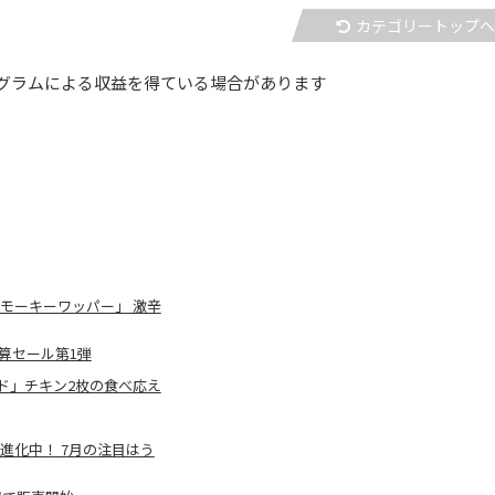
カテゴリートップ
グラムによる収益を得ている場合があります
スモーキーワッパー」 激辛
算セール第1弾
ド」チキン2枚の食べ応え
ど進化中！ 7月の注目はう