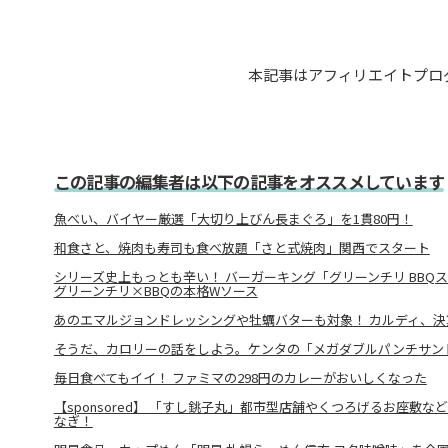
本記事はアフィリエイトプロ
この記事の編集者は以下の記事をオススメしています
魚べい、バイヤー厳選「大切り上びん長まぐろ」を1貫80円！
和食さと、焼肉も寿司も食べ放題「さと式焼肉」関西でスタート
シリーズ史上もっとも辛い！ バーガーキング「グリーンチリ BBQ
グリーンチリ×BBQの本格Wソース
あのエマルジョンドレッシングや牡蠣バターも対象！ カルディ、決
そうだ、カロリーの話をしよう。ケンタの「メガダブルパンチサン
毎日食べてもイイ！ ファミマの298円のカレーがおいしくなった
【sponsored】 「すし銚子丸」都市型店舗やくつろげるお座敷な
なぎ！