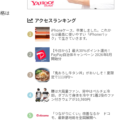
価格は
アクセスランキング
iPhoneケース、卒業しました。これか
らは最高に使いやすい「iPhoneバッ
ク」で生きていきます。
【今日から】最大30％ポイント還元！
PayPay自治体キャンペーン 2026年8月
開始分
「鬼おろし牛タン丼」がおいしそ！夏限
定で1110円～
腰は大風量ファン、背中はペルチェ冷
却。ダブルで身体を冷やす1着2役のファ
ン付きウェアが10,980円
「つながりにくい」改善なるか ドコ
モ、最新基地局を全国展開へ