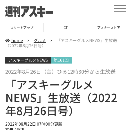
t
o
g
g
l
スタートアップ
ICT
アスキーストア
e
n
a
home
>
グルメ
>
「アスキーグルメNEWS」生放送
v
（2022年8月26日号）
i
g
a
アスキーグルメNEWS
第161回
t
i
o
2022年8月26日（金）ひる12時30分から生放送
n
「アスキーグルメ
NEWS」生放送（2022
年8月26日号）
2022年08月22日 07時00分更新
文● ASCII