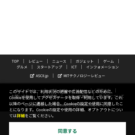
TOP
レビュー
ニュース
ガジェット
ゲーム
グルメ
スタートアップ
ICT
インフォメーション
ASCII.jp
MITテクノロジーレビュー
サイトポリシー
プライバシーポリシー
運営会社
このサイトでは、利用状況の把握や広告配信などのために、
お問い合わせ
広告掲載
スタッフ募集
電子版について
Cookieを使用してアクセスデータを取得・利用しています。これ
以降のページに遷移した場合、Cookieの設定や使用に同意したこ
©KADOKAWA ASCII Research Laboratories, Inc. 2026
とになります。Cookieの設定や使用の詳細、オプトアウトについ
ては
詳細
をご覧ください。
同意する