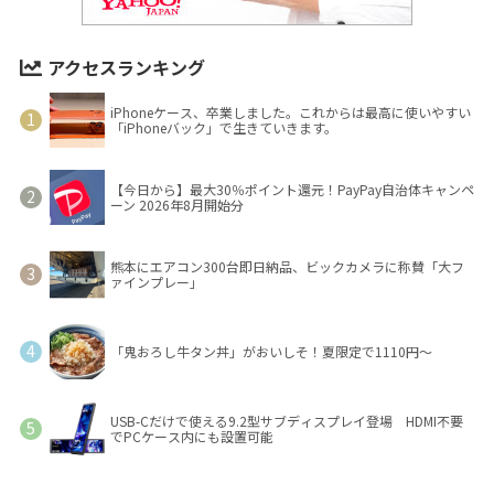
アクセスランキング
iPhoneケース、卒業しました。これからは最高に使いやすい
「iPhoneバック」で生きていきます。
【今日から】最大30％ポイント還元！PayPay自治体キャンペ
ーン 2026年8月開始分
熊本にエアコン300台即日納品、ビックカメラに称賛「大フ
ァインプレー」
「鬼おろし牛タン丼」がおいしそ！夏限定で1110円～
USB-Cだけで使える9.2型サブディスプレイ登場 HDMI不要
でPCケース内にも設置可能