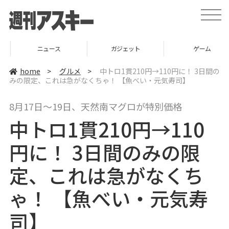
t
o
g
g
l
ニュース
ガジェット
ゲーム
e
n
a
home
>
グルメ
>
中トロ1貫210円→110円に！ 3日間の
v
みの限定、これは急がなくちゃ！ 【魚べい・元気寿司】
i
g
a
8月17日～19日、天然南マグロが特別価格
t
i
中トロ1貫210円→110
o
n
円に！ 3日間のみの限
定、これは急がなくち
ゃ！ 【魚べい・元気寿
司】