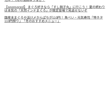
【sponsored】 まぐろ好きなら「すし銚子丸」に行こう！ 夏の終わり
は本気の「天然インドまぐろ」が限定登場で見逃せないぞ
国産本まぐろや活け〆かんぱちが110円！ 魚べい・元気寿司「特ネタ
110円祭り」「冬のおすすめメニュー」