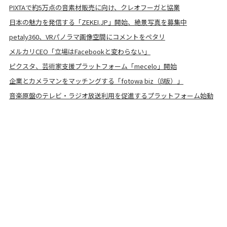
PIXTAで約5万点の音素材販売に向け、クレオフーガと協業
日本の魅力を発信する「ZEKEI.JP」開始、絶景写真を募集中
petaly360、VRパノラマ画像空間にコメントをペタリ
メルカリCEO「立場はFacebookと変わらない」
ピクスタ、芸術家支援プラットフォーム「mecelo」開始
企業とカメラマンをマッチングする「fotowa biz（β版）」
音楽原盤のテレビ・ラジオ放送利用を促進するプラットフォーム始動