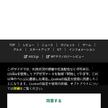
TOP
レビュー
ニュース
ガジェット
ゲーム
グルメ
スタートアップ
ICT
インフォメーション
ASCII.jp
MITテクノロジーレビュー
サイトポリシー
プライバシーポリシー
運営会社
このサイトでは、利用状況の把握や広告配信などのために、
お問い合わせ
広告掲載
スタッフ募集
電子版について
Cookieを使用してアクセスデータを取得・利用しています。これ
以降のページに遷移した場合、Cookieの設定や使用に同意したこ
©KADOKAWA ASCII Research Laboratories, Inc. 2026
とになります。Cookieの設定や使用の詳細、オプトアウトについ
ては
詳細
をご覧ください。
同意する