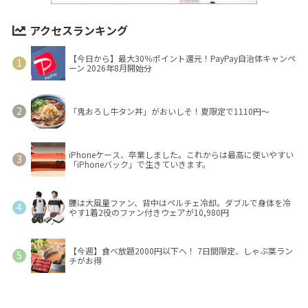
アクセスランキング
【今日から】最大30％ポイント還元！PayPay自治体キャンペ
ーン 2026年8月開始分
「鬼おろし牛タン丼」がおいしそ！夏限定で1110円～
iPhoneケース、卒業しました。これからは最高に使いやすい
「iPhoneバック」で生きていきます。
腰は大風量ファン、背中はペルチェ冷却。ダブルで身体を冷
やす1着2役のファン付きウェアが10,980円
【今週】食べ放題2000円以下へ！ 7日間限定、しゃぶ葉ラン
チがお得