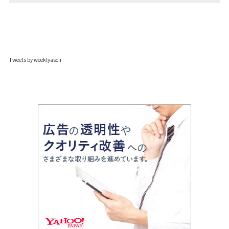
Tweets by weeklyascii