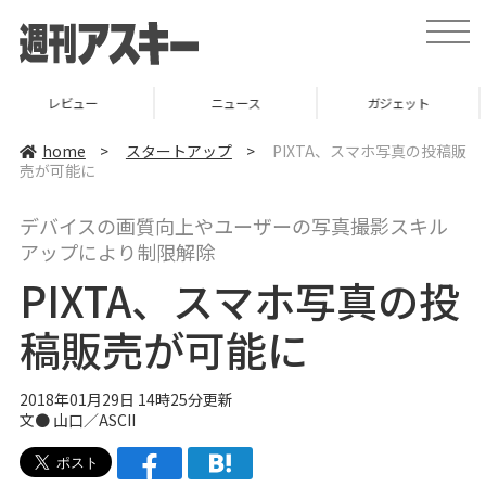
t
o
g
g
l
ニュース
ガジェット
ゲーム
e
n
a
home
>
スタートアップ
>
PIXTA、スマホ写真の投稿販
v
売が可能に
i
g
a
デバイスの画質向上やユーザーの写真撮影スキル
t
i
アップにより制限解除
o
n
PIXTA、スマホ写真の投
稿販売が可能に
2018年01月29日 14時25分更新
文● 山口／ASCII