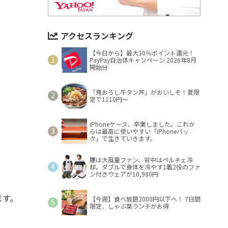
アクセスランキング
【今日から】最大30％ポイント還元！
PayPay自治体キャンペーン 2026年8月
開始分
「鬼おろし牛タン丼」がおいしそ！夏限
定で1110円～
iPhoneケース、卒業しました。これか
らは最高に使いやすい「iPhoneバッ
ク」で生きていきます。
腰は大風量ファン、背中はペルチェ冷
却。ダブルで身体を冷やす1着2役のファ
ン付きウェアが10,980円
ます。
【今週】食べ放題2000円以下へ！ 7日間
限定、しゃぶ葉ランチがお得