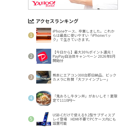
アクセスランキング
iPhoneケース、卒業しました。これか
らは最高に使いやすい「iPhoneバッ
ク」で生きていきます。
【今日から】最大30％ポイント還元！
PayPay自治体キャンペーン 2026年8月
開始分
熊本にエアコン300台即日納品、ビック
カメラに称賛「大ファインプレー」
「鬼おろし牛タン丼」がおいしそ！夏限
定で1110円～
USB-Cだけで使える9.2型サブディスプ
レイ登場 HDMI不要でPCケース内にも
設置可能