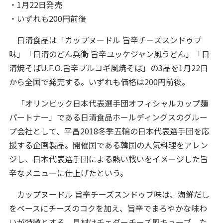
・1月22日発売
・いずれも200円前後
日清食品は「カップヌードル 旨辛チーズスンドゥブ
味」「日清のどん兵衛 旨辛ユッケジャン風うどん」「日
清焼そばU.F.O.旨辛プルコギ風焼そば」の3品を1月22日
から全国で発売する。いずれも価格は200円前後。
「オリンピック日本代表選手団オフィシャルカップ麺
パートナー」である日清食品ホールディングスのグルー
プ会社として、平昌2018冬季五輪の日本代表選手団を応
援する企画製品。開催国である韓国の人気料理をアレン
ジし、日本代表選手団による熱い戦いをイメージした旨
辛なメニューに仕上げたという。
カップヌードル 旨辛チーズスンドゥブ味は、海鮮だし
をベースにチーズのコクを加え、旨辛でまろやかな味わ
いが特徴とする。具材はチェダーチーズ風キューブ、た