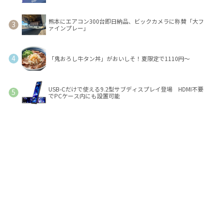
熊本にエアコン300台即日納品、ビックカメラに称賛「大フ
ァインプレー」
「鬼おろし牛タン丼」がおいしそ！夏限定で1110円～
USB-Cだけで使える9.2型サブディスプレイ登場 HDMI不要
でPCケース内にも設置可能