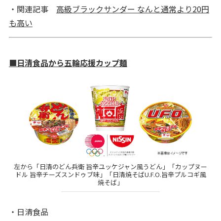
・関連記事
高級ブラックサンダー なんと通常より20円
も高い
■日清食品から五輪応援カップ麺
左から「日清のどん兵衛 旨辛ユッケジャン風うどん」「カップヌー
ドル 旨辛チーズスンドゥブ味」「日清焼そばU.F.O.旨辛プルコギ風
焼そば」
・日清食品