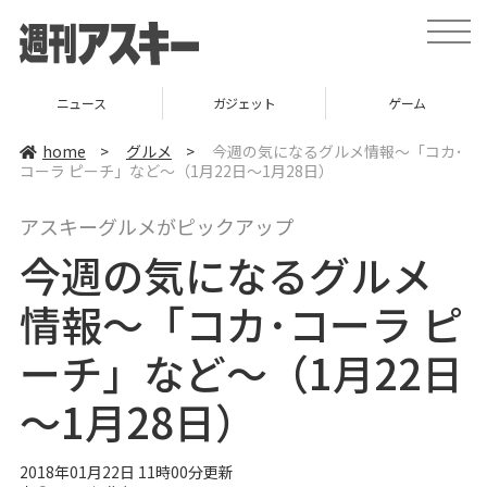
t
o
g
g
l
ニュース
ガジェット
ゲーム
e
n
a
home
>
グルメ
>
今週の気になるグルメ情報〜「コカ･
v
コーラ ピーチ」など〜（1月22日～1月28日）
i
g
a
アスキーグルメがピックアップ
t
i
今週の気になるグルメ
o
n
情報〜「コカ･コーラ ピ
ーチ」など〜（1月22日
～1月28日）
2018年01月22日 11時00分更新