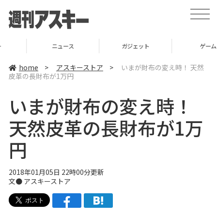
t
o
g
g
l
ニュース
ガジェット
ゲーム
e
n
a
home
>
アスキーストア
>
いまが財布の変え時！ 天然
v
皮革の長財布が1万円
i
g
a
いまが財布の変え時！
t
i
o
天然皮革の長財布が1万
n
円
2018年01月05日 22時00分更新
文●
アスキーストア