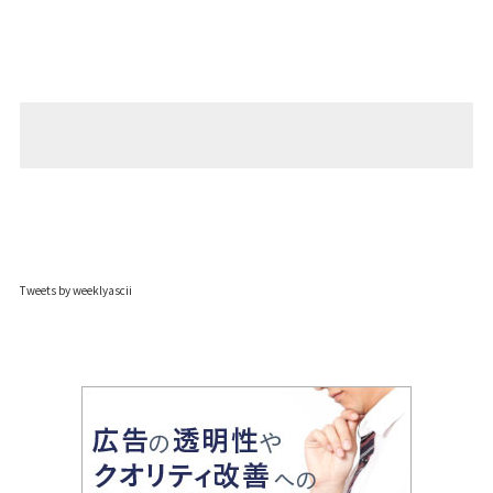
Tweets by weeklyascii