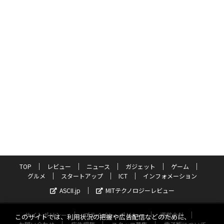
TOP
レビュー
ニュース
ガジェット
ゲーム
グルメ
スタートアップ
ICT
インフォメーション
ASCII.jp
MITテクノロジーレビュー
サイトポリシー
プライバシーポリシー
運営会社
このサイトでは、利用状況の把握や広告配信などのために、