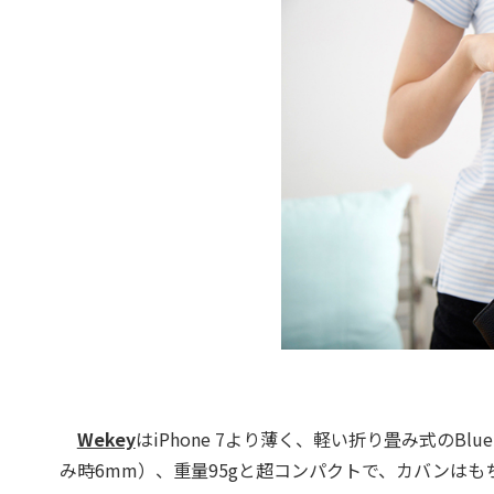
Wekey
はiPhone 7より薄く、軽い折り畳み式のBl
み時6mm）、重量95gと超コンパクトで、カバンは