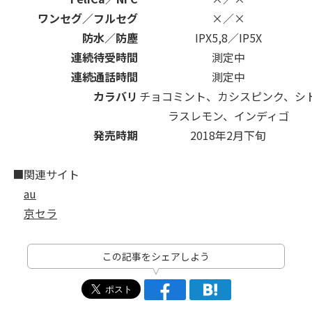
ワンセグ／フルセグ
×／×
防水／防塵
IPX5,8／IP5X
連続待受時間
測定中
連続通話時間
測定中
カラバリ
チョコミント、カシスピンク、シ
ラスレモン、インディゴ
発売時期
2018年2月下旬
■関連サイト
au
京セラ
この記事をシェアしよう