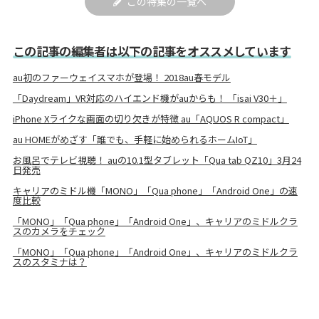
この特集の一覧へ
この記事の編集者は以下の記事をオススメしています
au初のファーウェイスマホが登場！ 2018au春モデル
「Daydream」VR対応のハイエンド機がauからも！ 「isai V30＋」
iPhone Xライクな画面の切り欠きが特徴 au「AQUOS R compact」
au HOMEがめざす「誰でも、手軽に始められるホームIoT」
お風呂でテレビ視聴！ auの10.1型タブレット「Qua tab QZ10」3月24
日発売
キャリアのミドル機「MONO」「Qua phone」「Android One」の速
度比較
「MONO」「Qua phone」「Android One」、キャリアのミドルクラ
スのカメラをチェック
「MONO」「Qua phone」「Android One」、キャリアのミドルクラ
スのスタミナは？