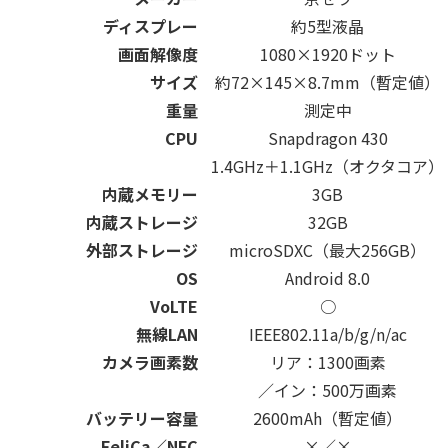
ディスプレー
約5型液晶
画面解像度
1080×1920ドット
サイズ
約72×145×8.7mm（暫定値）
重量
測定中
CPU
Snapdragon 430
1.4GHz＋1.1GHz（オクタコア）
内蔵メモリー
3GB
内蔵ストレージ
32GB
外部ストレージ
microSDXC（最大256GB）
OS
Android 8.0
VoLTE
○
無線LAN
IEEE802.11a/b/g/n/ac
カメラ画素数
リア：1300画素
／イン：500万画素
バッテリー容量
2600mAh（暫定値）
FeliCa／NFC
×／×