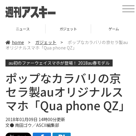
t
o
g
g
l
ニュース
ガジェット
ゲーム
e
n
a
home
>
ガジェット
>
ポップなカラバリの京セラ製au
v
オリジナルスマホ「Qua phone QZ」
i
g
a
au初のファーウェイスマホが登場！ 2018au春モデル
t
i
o
ポップなカラバリの京
n
セラ製auオリジナルス
マホ「Qua phone QZ」
2018年01月09日 14時00分更新
文● 南田ゴウ／ASCII編集部