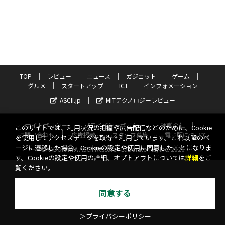
TOP
レビュー
ニュース
ガジェット
ゲーム
グルメ
スタートアップ
ICT
インフォメーション
ASCII.jp
MITテクノロジーレビュー
サイトポリシー
プライバシーポリシー
運営会社
このサイトでは、利用状況の把握や広告配信などのために、Cookie
お問い合わせ
広告掲載
スタッフ募集
電子版について
を使用してアクセスデータを取得・利用しています。これ以降のペ
ージに遷移した場合、Cookieの設定や使用に同意したことになりま
©KADOKAWA ASCII Research Laboratories, Inc. 2026
す。Cookieの設定や使用の詳細、オプトアウトについては
詳細
をご
覧ください。
同意する
＞プライバシーポリシー