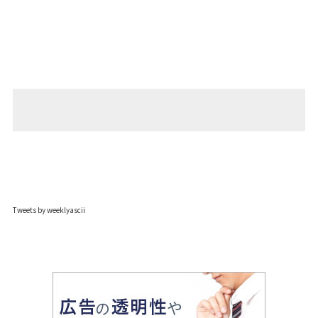
Tweets by weeklyascii