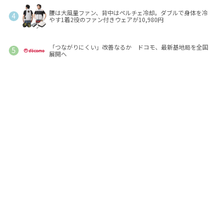
腰は大風量ファン、背中はペルチェ冷却。ダブルで身体を冷
やす1着2役のファン付きウェアが10,980円
「つながりにくい」改善なるか ドコモ、最新基地局を全国
展開へ