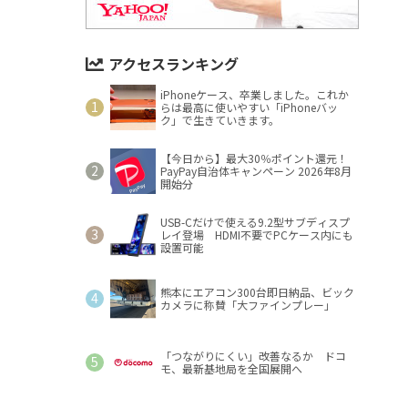
アクセスランキング
iPhoneケース、卒業しました。これか
らは最高に使いやすい「iPhoneバッ
ク」で生きていきます。
【今日から】最大30％ポイント還元！
PayPay自治体キャンペーン 2026年8月
開始分
USB-Cだけで使える9.2型サブディスプ
レイ登場 HDMI不要でPCケース内にも
設置可能
熊本にエアコン300台即日納品、ビック
カメラに称賛「大ファインプレー」
「つながりにくい」改善なるか ドコ
モ、最新基地局を全国展開へ