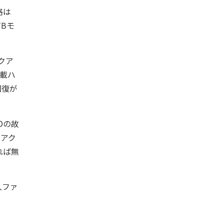
格は
TBモ
クア
搭載ハ
回復が
Dの故
へアク
れば無
久ファ