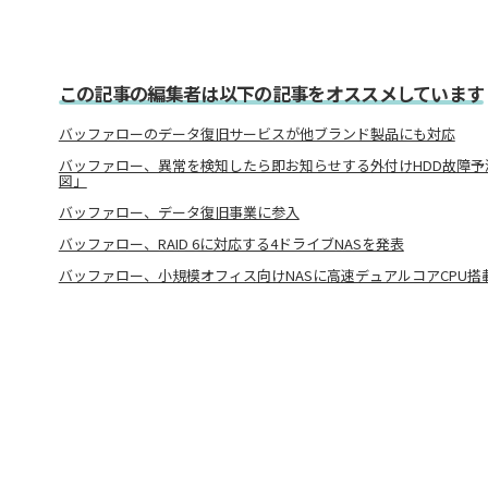
この記事の編集者は以下の記事をオススメしています
バッファローのデータ復旧サービスが他ブランド製品にも対応
バッファロー、異常を検知したら即お知らせする外付けHDD故障予
図」
バッファロー、データ復旧事業に参入
バッファロー、RAID 6に対応する4ドライブNASを発表
バッファロー、小規模オフィス向けNASに高速デュアルコアCPU搭