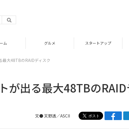
グルメ
スタートアップ
最大48TBのRAIDディスク
が出る最大48TBのRAID
文● 天野透／ASCII