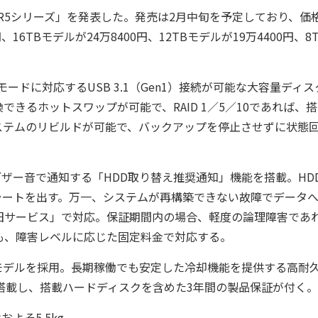
3/R5シリーズ」を発表した。発売は2月中旬を予定しており、価
円、16TBモデルが24万8400円、12TBモデルが19万4400円、8
モードに対応するUSB 3.1（Gen1）接続が可能な大容量ディス
きるホットスワップが可能で、RAID 1／5／10であれば、
ステムのリビルドが可能で、バックアップを停止させずに状態
ザー音で通知する「HDD取り替え推奨通知」機能を搭載。HD
ラートを出す。万一、システムが再構築できない故障でデータ
旧サービス」で対応。保証期間内の場合、軽度の論理障害であ
も、障害レベルに応じた固定料金で対応する。
モデルを採用。長期稼働でも安定した冷却機能を提供する高耐
搭載し、搭載ハードディスクを含めた3年間の製品保証が付く。
およそ5.5kg。