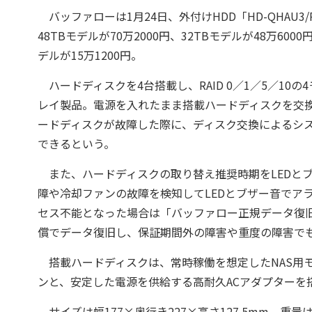
バッファローは1月24日、外付けHDD「HD-QHAU
48TBモデルが70万2000円、32TBモデルが48万6000
デルが15万1200円。
ハードディスクを4台搭載し、RAID 0／1／5／10の4
レイ製品。電源を入れたまま搭載ハードディスクを交換で
ードディスクが故障した際に、ディスク交換によるシ
できるという。
また、ハードディスクの取り替え推奨時期をLEDとブ
障や冷却ファンの故障を検知してLEDとブザー音でア
セス不能となった場合は「バッファロー正規データ復
償でデータ復旧し、保証期間外の障害や重度の障害で
搭載ハードディスクは、常時稼働を想定したNAS用
ンと、安定した電源を供給する高耐久ACアダプターを
サイズは幅177×奥行き227×高さ127.5mm、重量は