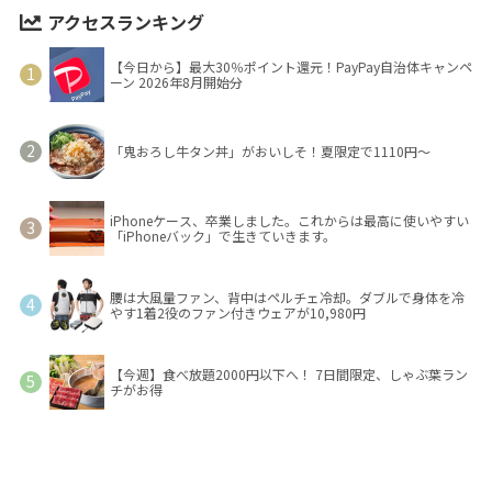
アクセスランキング
【今日から】最大30％ポイント還元！PayPay自治体キャンペ
ーン 2026年8月開始分
「鬼おろし牛タン丼」がおいしそ！夏限定で1110円～
iPhoneケース、卒業しました。これからは最高に使いやすい
「iPhoneバック」で生きていきます。
腰は大風量ファン、背中はペルチェ冷却。ダブルで身体を冷
やす1着2役のファン付きウェアが10,980円
【今週】食べ放題2000円以下へ！ 7日間限定、しゃぶ葉ラン
チがお得