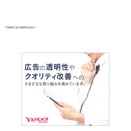
Tweets by weeklyascii