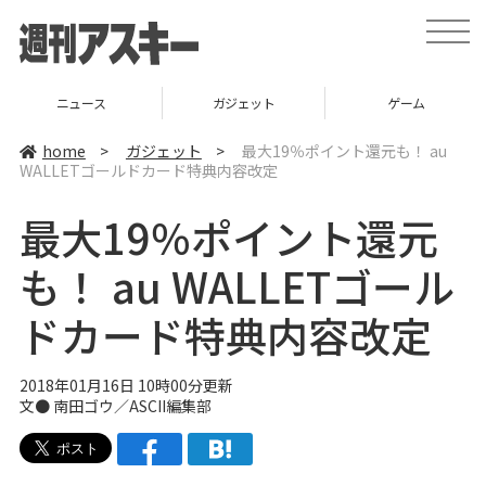
t
o
g
g
l
ニュース
ガジェット
ゲーム
e
n
a
home
>
ガジェット
>
最大19％ポイント還元も！ au
v
WALLETゴールドカード特典内容改定
i
g
a
最大19％ポイント還元
t
i
o
も！ au WALLETゴール
n
ドカード特典内容改定
2018年01月16日 10時00分更新
文● 南田ゴウ／ASCII編集部