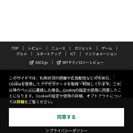
TOP
レビュー
ニュース
ガジェット
ゲーム
グルメ
スタートアップ
ICT
インフォメーション
ASCII.jp
MITテクノロジーレビュー
サイトポリシー
プライバシーポリシー
運営会社
このサイトでは、利用状況の把握や広告配信などのために、
お問い合わせ
広告掲載
スタッフ募集
電子版について
Cookieを使用してアクセスデータを取得・利用しています。これ
以降のページに遷移した場合、Cookieの設定や使用に同意したこ
©KADOKAWA ASCII Research Laboratories, Inc. 2026
とになります。Cookieの設定や使用の詳細、オプトアウトについ
ては
詳細
をご覧ください。
同意する
＞プライバシーポリシー