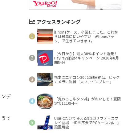
アクセスランキング
iPhoneケース、卒業しました。これか
らは最高に使いやすい「iPhoneバッ
ク」で生きていきます。
【今日から】最大30％ポイント還元！
PayPay自治体キャンペーン 2026年8月
開始分
熊本にエアコン300台即日納品、ビック
カメラに称賛「大ファインプレー」
ャンデ
「鬼おろし牛タン丼」がおいしそ！夏限
定で1110円～
そうで
USB-Cだけで使える9.2型サブディスプ
レイ登場 HDMI不要でPCケース内にも
設置可能