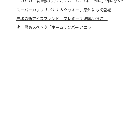
「ガリガリ君7種のフルフルフルフルフルーツ味」何味なんだ
スーパーカップ「バナナ＆クッキー」意外にも初登場
赤城の新アイスブランド「プレミール 濃厚いちご」
史上最高スペック「ホームランバー バニラ」