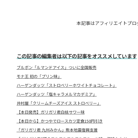
本記事はアフィリエイトプロ
この記事の編集者は以下の記事をオススメしています
ブルボン「ルマンドアイス」ついに全国販売
モナ王 初の「プリン味」
ハーゲンダッツ「ストロベリーホワイトチョコレート」
ハーゲンダッツ「塩キャラメルマカデミア」
井村屋「クリームチーズアイス ストロベリー」
【本日発売】ガリガリ君白桃サワー味
【本日から】かつやでロースカツ定食150円引き
「ガリガリ君 九州みかん」熊本地震復興支援