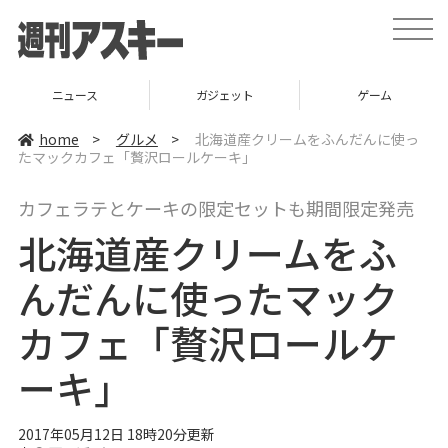
t
o
g
g
l
ニュース
ガジェット
ゲーム
e
n
a
home
>
グルメ
>
北海道産クリームをふんだんに使っ
v
たマックカフェ「贅沢ロールケーキ」
i
g
a
カフェラテとケーキの限定セットも期間限定発売
t
i
北海道産クリームをふ
o
n
んだんに使ったマック
カフェ「贅沢ロールケ
ーキ」
2017年05月12日 18時20分更新