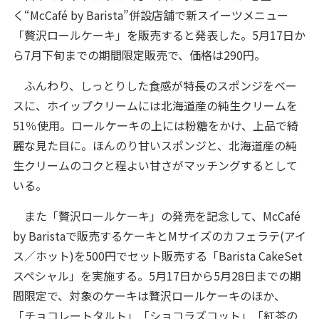
く“McCafé by Barista”併設店舗で新スイーツメニュー
「贅沢ロールケーキ」を販売すると発表した。5月17日か
ら7月下旬までの期間限定販売で、価格は290円。
ふんわり、しっとりした食感が特長のスポンジをベー
スに、ホイップクリームには北海道産の純生クリームを
51％使用。ロールケーキの上には粉糖をかけ、上品で綺
麗な見た目に。ほんのり甘いスポンジと、北海道産の純
生クリームのコクと程よい甘さがマッチングするとして
いる。
また「贅沢ロールケーキ」の発売を記念して、McCafé
by Baristaで販売するケーキとMサイズのカフェラテ(アイ
ス／ホット)を500円でセット販売する「Barista CakeSet
スペシャル」を実施する。5月17日から5月28日までの期
間限定で、対象のケーキは贅沢ロールケーキのほか、
「チョコレートタルト」「ショコラズコット」「紅茶の