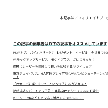
本記事はアフィリエイトプロ
この記事の編集者は以下の記事をオススメしています
PSVR対応「バイオハザード7 レジデント イービル」全世界で30
VRモックアップサービス「モケイプラス」がはじまった！
網膜にレーザーを投影して視力を拡張するARアイウェア
東京ジョイポリス、6人同時プレイ可能なVRゾンビシューティングの
ート
「巨大ロボに乗りたい!!」という野望にVRが応える！
結婚式場をバーチャル下見！ 業務向けでも生きるVRの可能性
VR・AR・MRなどをビジネス活用する指導メニュー