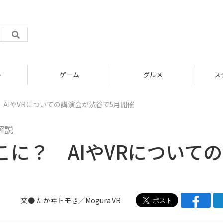
ム
グルメ
スタートアップ
AIやVRについての講演会が渋谷で5月開催
解説
に？ AIやVRについて
文● たかヰトモき／Mogura VR