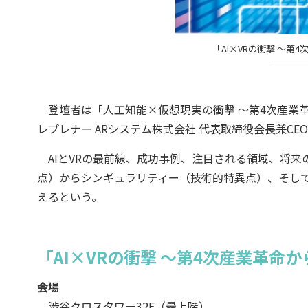
「AI×VRの衝撃 〜
登壇者は「人工知能×仮想現実の衝撃 〜第4次産業革
レプレナー ARシステム株式会社 代表取締役会長兼CE
AIとVRの最前線、成功事例、注目される領域、将来
点）からシンギュラリティー（技術的特異点）、そし
えるという。
「AI×VRの衝撃 〜第4次産業革
会場
渋谷クロスタワー32F（最上階）