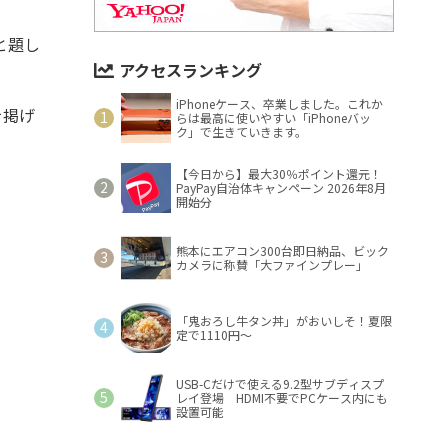
と題し
アクセスランキング
iPhoneケース、卒業しました。これか
を掲げ
らは最高に使いやすい「iPhoneバッ
ク」で生きていきます。
【今日から】最大30％ポイント還元！
PayPay自治体キャンペーン 2026年8月
開始分
熊本にエアコン300台即日納品、ビック
カメラに称賛「大ファインプレー」
「鬼おろし牛タン丼」がおいしそ！夏限
定で1110円～
USB-Cだけで使える9.2型サブディスプ
レイ登場 HDMI不要でPCケース内にも
設置可能