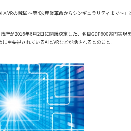
「AI×VRの衝撃 〜第4次産業革命からシンギュラリティまで〜」
本政府が2016年6月2日に閣議決定した、名目GDP600兆円実現
めに重要視されているAIとVRなどが話されるとのこと。