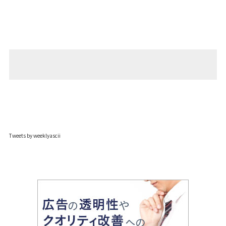
Tweets by weeklyascii