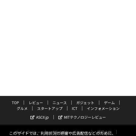
TOP
レビュー
ニュース
ガジェット
ゲーム
グルメ
スタートアップ
ICT
インフォメーション
ASCII.jp
MITテクノロジーレビュー
サイトポリシー
プライバシーポリシー
運営会社
このサイトでは、利用状況の把握や広告配信などのために、