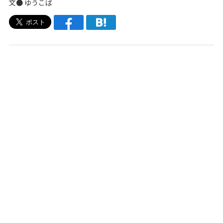
文●
ゆうこば