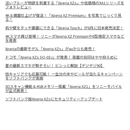
淡いブルーが物欲を刺激する「Xperia XZs」や低価格のXA1シリーズを
フォトレビュー
4K＆鏡面仕上げが復活！「Xperia XZ Premium」を写真でじっくり見
る！
机や壁をタッチ画面にできる「Xperia Touch」が6月に日本発売決定！
4Kスマホ再び登場！ ソニーがXperia XZ Premiumや6型格安スマホなど
を発表
Xperiaの最新モデル「Xperia XZs」がauからも発売！
ドコモ「Xperia XZs SO-03J」が発表！ 背面の刻印はやや抑えめに
夏の最新スマホが勢ぞろい！ ビシっと解説【デジデジ90】
他キャリアでも応募可能！ 一生分の米やビールが当たるキャンペーン
をソフトバンクが実施
3Dスキャン機能＆4GBメモリー搭載「Xperia XZ1」をソニーモバイル
が正式発表！
ソフトバンク版Xperia XZsにセキュリティーアップデート