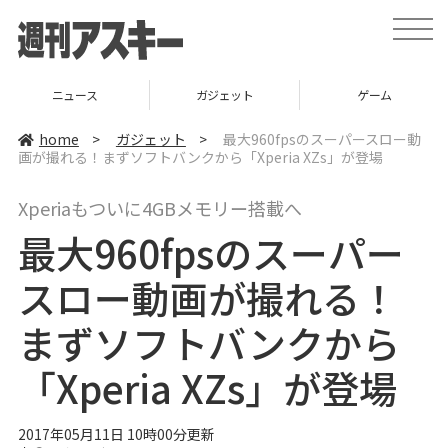
t
o
g
g
l
ース
ガジェット
ゲーム
グ
e
n
a
home
>
ガジェット
>
最大960fpsのスーパースロー動
v
画が撮れる！まずソフトバンクから「Xperia XZs」が登場
i
g
a
Xperiaもついに4GBメモリー搭載へ
t
i
最大960fpsのスーパー
o
n
スロー動画が撮れる！
まずソフトバンクから
「Xperia XZs」が登場
2017年05月11日 10時00分更新