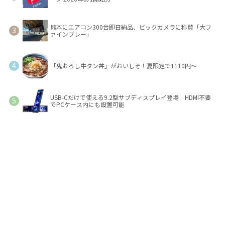
熊本にエアコン300台即日納品、ビックカメラに称賛「大フ
ァインプレー」
「鬼おろし牛タン丼」がおいしそ！夏限定で1110円～
USB-Cだけで使える9.2型サブディスプレイ登場 HDMI不要
でPCケース内にも設置可能