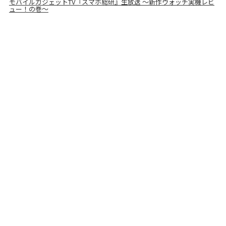
モバイルガジェットTV『スマホ総研』生放送 ～新作ウォッチ実機レビ
ュー！の巻～