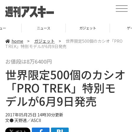
t
o
g
g
l
ニュース
ガジェット
ゲーム
e
n
a
home
>
ガジェット
>
世界限定500個のカシオ「PRO
v
TREK」特別モデルが6月9日発売
i
g
a
お値段は8万6400円
t
i
世界限定500個のカシオ
o
n
「PRO TREK」特別モ
デルが6月9日発売
2017年05月25日 14時30分更新
文● 天野透／ASCII