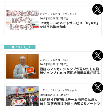
カテゴリ： レビュー / ガジェット
2023年10月29日 10時00分
JCBカードのネットサービス「MyJCB」
を装う詐欺増加中
10月28日（土）
カテゴリ： レビュー / ICT
2023年10月28日 15時00分
縦読みマンガにジャンプが見いだした勝
機――ジャンプTOON 浅田統括編集長が語る
カテゴリ： レビュー / ガジェット
2023年10月28日 15時00分
SUPER GT第7戦はチーム地元の九州大
会！ 冨林勇佑は予選・決勝ともノートラ