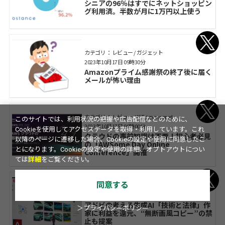
シニアの96％はすでにネットショッピン
グ利用済。半数が月に1万円以上使う
カテゴリ： レビュー / ガジェット
2023年10月17日 09時30分
Amazonプライム感謝祭の終了後に届く
メールが怖い理由
カテゴリ： レビュー / ICT / sponsored
このサイトでは、利用状況の把握や広告配信などのために、
2023年10月17日 09時00分
Cookieを使用してアクセスデータを取得・利用しています。これ
クラウドの事前知識は不要！初心者必見
以降のページに遷移した場合、Cookieの設定や使用に同意したこ
の「AWSome Day Online
とになります。Cookieの設定や使用の詳細、オプトアウトについ
Conference」開催
ては
詳細
をご覧ください。
同意する
カテゴリ： レビュー / ガジェット
2023年10月17日 08時00分
アドビの考える生成AI「技術と法律」作
＞プライバシーポリシー
家に利益を還元、“無断画風コピー”の禁
止も提案