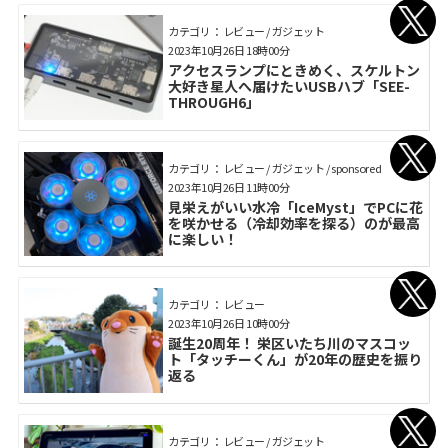
カテゴリ： レビュー / ガジェット
2023年10月26日 18時00分
アクセスランプにときめく、スケルトン
大好き星人へ届けたいUSBハブ「SEE-
THROUGH6」
カテゴリ： レビュー / ガジェット / sponsored
2023年10月26日 11時00分
見栄えがいい水冷「IceMyst」でPCに花
を咲かせる（冷却効率を探る）のが最高
に楽しい！
カテゴリ： レビュー
2023年10月26日 10時00分
誕生20周年！ 栄区いたち川のマスコッ
ト「タッチーくん」が20年の歴史を振り
返る
カテゴリ： レビュー / ガジェット