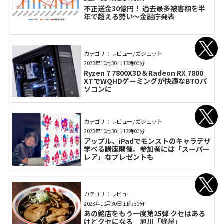
不正送金30億円！ 過去最多被害額を半
年で超える勢い～金融庁発表
カテゴリ： レビュー / ガジェット
2023年10月30日 13時00分
Ryzen 7 7800X3D＆Radeon RX 7800
XTでWQHDゲーミングが快適なBTOパ
ソコンに
カテゴリ： レビュー / ガジェット
2023年10月30日 12時00分
アップル、iPadでモンストのキャラデザ
学べる講座開催。参加者には「スーパー
レア」なプレゼントも
カテゴリ： レビュー
2023年10月30日 11時30分
あの銘店をもう一度第25弾 クセはある
けどクセになる 旭川「蜂屋」