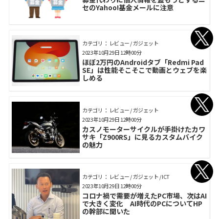
セのYahoo!基金メールに注意
カテゴリ： レビュー / ガジェット
2023年10月29日 12時00分
ほぼ2万円のAndroidタブ「Redmi Pad
SE」は性能そこそこで動画とウェブを楽
しめる
カテゴリ： レビュー / ガジェット
2023年10月29日 12時00分
カスノモーターサイクルが手掛けたカワ
サキ「Z900RS」に見るカスタムバイク
の魅力
カテゴリ： レビュー / ガジェット / ICT
2023年10月29日 12時00分
コロナ禍で需要が増えたPC市場、次はAI
で大きく変化 AI時代のPCについてHP
の幹部に聞いた