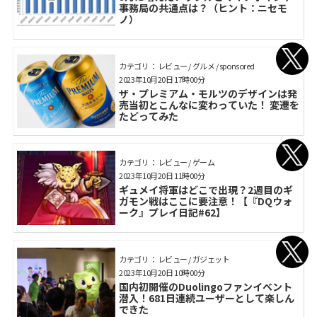
事務局の共通点は？（ヒント：ニセモ
ノ）
カテゴリ： レビュー / グルメ / sponsored
2023年10月20日 17時00分
ザ・プレミアム・モルツのデザインは発
売当初とこんなに変わっていた！ 変遷を
たどってみた
カテゴリ： レビュー / ゲーム
2023年10月20日 11時00分
ギュメイ将軍はどこで出現？2週目のギ
ガモン戦はここに要注意！【『DQウォ
ーク』プレイ日記#62】
カテゴリ： レビュー / ガジェット
2023年10月20日 10時00分
国内初開催のDuolingoファンイベント
潜入！681日連続ユーザーとして楽しん
できた