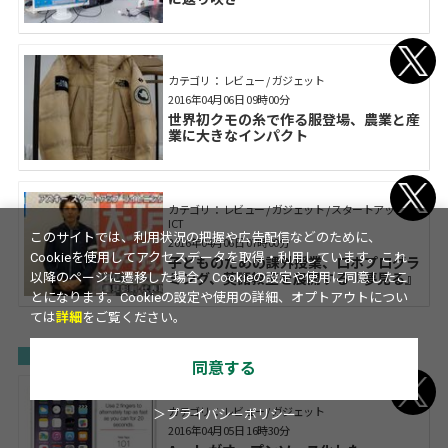
カテゴリ： レビュー / ガジェット
2016年04月06日 09時00分
世界初クモの糸で作る服登場、農業と産
業に大きなインパクト
カテゴリ： レビュー / ガジェット / スタートアップ /
ICT
このサイトでは、利用状況の把握や広告配信などのために、
2016年04月06日 07時00分
Cookieを使用してアクセスデータを取得・利用しています。これ
子どものための課外授業、ロボプログラ
ミング、英語教室を展開する『夢見る』
以降のページに遷移した場合、Cookieの設定や使用に同意したこ
とになります。Cookieの設定や使用の詳細、オプトアウトについ
ては
詳細
をご覧ください。
04月05日（火）
同意する
カテゴリ： レビュー / ガジェット
＞プライバシーポリシー
2016年04月05日 16時30分