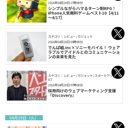
2016年04月20日 17時00分
シンプルながらハマるターン制RPG！
iPhone人気無料ゲームベスト10【4/11
～4/17】
カテゴリ： レビュー / ガジェット
2016年04月20日 09時00分
でんぱ組.inc×ソニーモバイル！ ウェア
ラブルでアイドルとのコミュニケーショ
ンの未来を見た
カテゴリ： レビュー / ガジェット / スタートアップ /
ICT
2016年04月20日 07時00分
採用向けのウェブマーケティング支援
『Discovery』
04月19日（火）