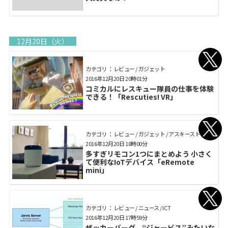
12月20日（火）
カテゴリ： レビュー / ガジェット
2016年12月20日 20時01分
コミカルにレスキュー隊員の仕事を体験
できる！「Rescuties! VR」
カテゴリ： レビュー / ガジェット / アスキーストア
2016年12月20日 18時00分
多すぎリモコン1つにまとめよう 小さく
て便利なIoTデバイス「eRemote
mini」
カテゴリ： レビュー / ニュース / ICT
2016年12月20日 17時59分
ザッカーバーグ、“ジャービス”みたいな