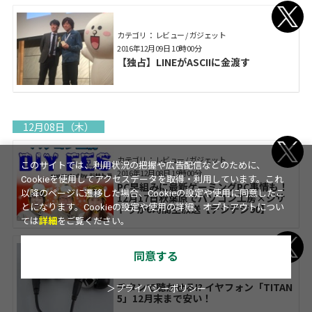
カテゴリ： レビュー / ガジェット
2016年12月09日 10時00分
【独占】LINEがASCIIに金渡す
12月08日（木）
カテゴリ： レビュー / ガジェット
このサイトでは、利用状況の把握や広告配信などのために、
2016年12月08日 19時00分
Cookieを使用してアクセスデータを取得・利用しています。これ
PC早組みに最新ゲーミングPC事情も！
以降のページに遷移した場合、Cookieの設定や使用に同意したこ
12月17日秋葉原でパソコン工房×ジサ
トラが6時間生放送【デジデジ90】
とになります。Cookieの設定や使用の詳細、オプトアウトについ
ては
詳細
をご覧ください。
同意する
カテゴリ： レビュー / ガジェット / アスキーストア
2016年12月08日 18時00分
チタンで聴かせる!? イヤフォン「TITAN
＞プライバシーポリシー
5」12月末まで安い！