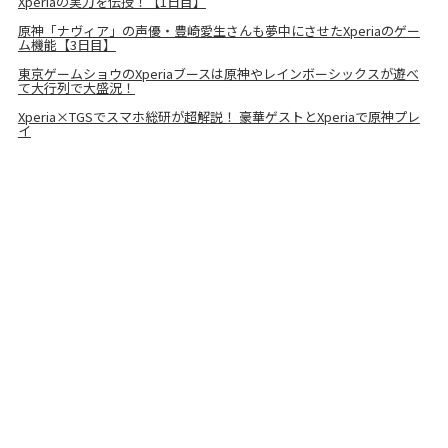
Xperiaの実力を伝授！【1日目】
原神「ナヴィア」の声優・豊崎愛生さんも夢中にさせたXperiaのゲー
ム機能【3日目】
東京ゲームショウのXperiaブースは原神やレインボーシックスが遊べ
て大行列で大盛況！
Xperia×TGSでスマホ総研が超解説！ 豪華ゲストとXperiaで原神プレ
イ