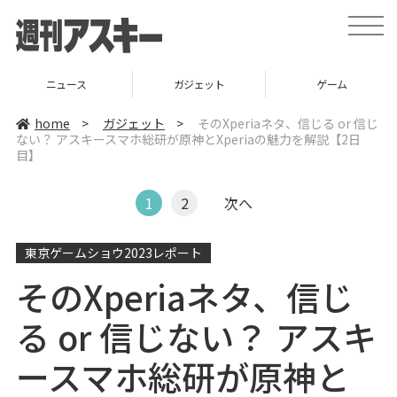
t
o
g
g
l
ニュース
ガジェット
ゲーム
e
n
a
home
>
ガジェット
>
そのXperiaネタ、信じる or 信じ
v
ない？ アスキースマホ総研が原神とXperiaの魅力を解説【2日
i
目】
g
a
t
i
1
2
次へ
o
n
東京ゲームショウ2023レポート
そのXperiaネタ、信じ
る or 信じない？ アスキ
ースマホ総研が原神と