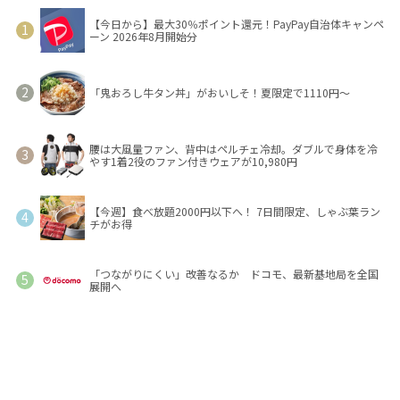
【今日から】最大30％ポイント還元！PayPay自治体キャンペ
ーン 2026年8月開始分
「鬼おろし牛タン丼」がおいしそ！夏限定で1110円～
腰は大風量ファン、背中はペルチェ冷却。ダブルで身体を冷
やす1着2役のファン付きウェアが10,980円
【今週】食べ放題2000円以下へ！ 7日間限定、しゃぶ葉ラン
チがお得
「つながりにくい」改善なるか ドコモ、最新基地局を全国
展開へ