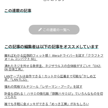
この連載の記事
この連載の一覧へ
この記事の編集者は以下の記事をオススメしています
握ればわかる圧倒的フィット感！ Weraドライバーを試す「クラフトフ
ォーム コンパクト 60」
潰れたネジを外せる救世主、ネジザウルスの合体版がすごい!! 「DXZ-
06 合体工具」
LANケーブルは自作できる！カットから圧着まで可能な"かしめ工
具"「LAN-TL22」
憧れの究極マルチツール「レザーマン・アーク」を試す
針金も切れる！ ハサミの強化版「鉄腕ハサミGT」でいろんなものを切
ってみた
誰でも手軽に金メッキができる「めっき工房」がおもしろい