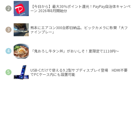
【今日から】最大30％ポイント還元！PayPay自治体キャンペ
ーン 2026年8月開始分
熊本にエアコン300台即日納品、ビックカメラに称賛「大フ
ァインプレー」
「鬼おろし牛タン丼」がおいしそ！夏限定で1110円～
USB-Cだけで使える9.2型サブディスプレイ登場 HDMI不要
でPCケース内にも設置可能