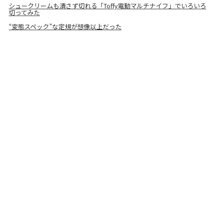
シュークリームも潰さず切れる「Toffy電動マルチナイフ」でいろいろ
切ってみた
“変態スペック”な定規が想像以上だった