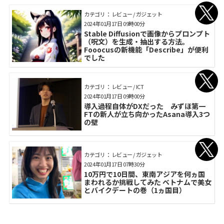
カテゴリ： レビュー / ガジェット
2024年01月17日 09時00分
Stable Diffusionで画像からプロンプト
（呪文）を生成・抽出する方法。
Fooocusの新機能「Describe」が便利
でした
カテゴリ： レビュー / ICT
2024年01月17日 09時00分
導入過程自体がDXだった みずほ第一
FTの新人が立ち向かったAsana導入3つ
の壁
カテゴリ： レビュー / ガジェット
2024年01月17日 07時30分
10万円で10日間、東南アジアを何ヵ国
まわれるか挑戦してみた ベトナムで美女
とバイクデートの巻（1ヵ国目）