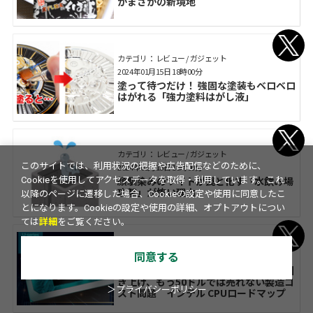
がまさかの新境地
カテゴリ： レビュー / ガジェット
2024年01月15日 18時00分
塗って待つだけ！ 強固な塗装もベロベロ
はがれる「強力塗料はがし液」
カテゴリ： レビュー / ガジェット
このサイトでは、利用状況の把握や広告配信などのために、
2024年01月15日 18時00分
顔馴染みのサイトが罠と化す「水飲み場
Cookieを使用してアクセスデータを取得・利用しています。これ
攻撃」が怖い理由
以降のページに遷移した場合、Cookieの設定や使用に同意したこ
とになります。Cookieの設定や使用の詳細、オプトアウトについ
ては
詳細
をご覧ください。
カテゴリ： レビュー / ガジェット
同意する
2024年01月15日 12時00分
インテルがCPUの最低価格を82ドルに引
き上げ、もう50ドルでは売れない製造コ
＞プライバシーポリシー
スト問題 インテル CPUロードマップ