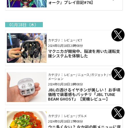
ォーク』プレイ日記#76】
01月18日（木）
カテゴリ： レビュー / ICT
2024年01月18日 20時00分
マクニカが開発中、脳波を用いた運転支
援システムを体験した
カテゴリ： レビュー / ニュース / ガジェット / インフォ
メーション
2024年01月18日 18時00分
JBLの透けるイヤホンが美しい！ お手頃
価格で装着感もバッチリ「JBL TUNE
BEAM GHOST」【実機レビュー】
カテゴリ： レビュー / グルメ
2024年01月18日 17時00分
ウニ多くない？ なか卯の新メニューに度