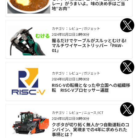
レー」がうまいよ。味の決め手はご当
地“お肉”
カテゴリ： レビュー / ガジェット
2024年01月22日 18時00分
握るだけでケーブルがスルッとむける!
マルチワイヤーストリッパー「PAW-
01」
カテゴリ： レビュー / ガジェット
2024年01月22日 12時00分
RISC-Vの転機となった中立国への組織移
転 RISC-Vプロセッサー遍歴
カテゴリ： レビュー / ニュース / ICT
2024年01月22日 08時00分
クボタが切り拓く無人かつ自動運転のコ
ンバイン、実現までの4年に求められた
事柄とは？