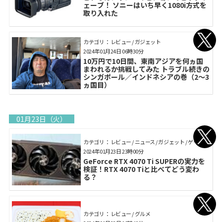
ェーブ！ ソニーはいち早く1080i方式を
取り入れた
カテゴリ： レビュー / ガジェット
2024年01月24日 06時30分
10万円で10日間、東南アジアを何ヵ国
まわれるか挑戦してみた トラブル続きの
シンガポール／インドネシアの巻（2〜3
ヵ国目）
01月23日（火）
カテゴリ： レビュー / ニュース / ガジェット / ゲーム
2024年01月23日 23時00分
GeForce RTX 4070 Ti SUPERの実力を
検証！RTX 4070 Tiと比べてどう変わ
る？
カテゴリ： レビュー / グルメ