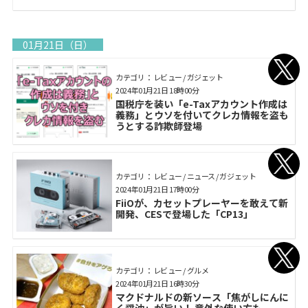
01月21日（日）
カテゴリ： レビュー / ガジェット
2024年01月21日 18時00分
国税庁を装い「e-Taxアカウント作成は
義務」とウソを付いてクレカ情報を盗も
うとする詐欺師登場
カテゴリ： レビュー / ニュース / ガジェット
2024年01月21日 17時00分
FiiOが、カセットプレーヤーを敢えて新
開発、CESで登場した「CP13」
カテゴリ： レビュー / グルメ
2024年01月21日 16時30分
マクドナルドの新ソース「焦がしにんに
く醤油」が旨い！ 意外な使い方も