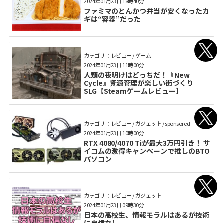
2024年01月23日 18時40分
ファミマのとんかつ弁当が安くなったカ
ギは“容器”だった
カテゴリ： レビュー / ゲーム
2024年01月23日 11時00分
人類の夜明けはどっちだ！『New
Cycle』資源管理が楽しい街づくり
SLG【Steamゲームレビュー】
カテゴリ： レビュー / ガジェット / sponsored
2024年01月23日 10時00分
RTX 4080/4070 Tiが最大3万円引き！ サ
イコムの激得キャンペーンで推しのBTO
パソコン
カテゴリ： レビュー / ガジェット
2024年01月23日 09時30分
日本の高校生、情報モラルはあるが技術
に自信なし