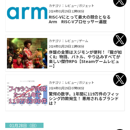
カテゴリ： レビュー / ガジェット
2024年01月29日 12時00分
RISC-Vにとって最大の競合となる
Arm RISC-Vプロセッサー遍歴
カテゴリ： レビュー / ゲーム
2024年01月29日 11時00分
序盤の金策はスジモンが便利！『龍が如
く8』物語、バトル、やり込みすべてが
楽しい傑作RPG【Steamゲームレビュ
ー】
カテゴリ： レビュー / ガジェット
2024年01月29日 07時00分
驚愕の数字。1年間に119万件のフィッ
シング詐欺発生！ 悪用されるブランド
は？
01月28日（日）