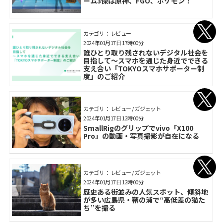
ーム3傑は原神、FGO、ポケモン！
カテゴリ： レビュー
2024年01月17日 17時00分
誰ひとり取り残されないデジタル社会を
目指して～スマホを通じた身近でできる
支え合い「TOKYOスマホサポーター制
度」のご紹介
カテゴリ： レビュー / ガジェット
2024年01月17日 12時00分
SmallRigのグリップでvivo「X100
Pro」の動画・写真撮影が自在になる
カテゴリ： レビュー / ガジェット
2024年01月17日 12時00分
歴史ある街並みの人気スポット、傾斜地
が多い広島県・鞆の浦で“高低差の猫た
ち”を撮る