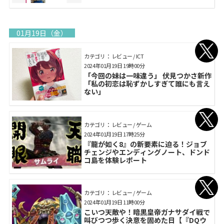
01月19日（金）
カテゴリ： レビュー / ICT
2024年01月19日 19時00分
「今回の妹は一味違う」 伏見つかさ新作
「私の初恋は恥ずかしすぎて誰にも言え
ない」
カテゴリ： レビュー / ゲーム
2024年01月19日 17時25分
『龍が如く8』の新要素に迫る！ジョブ
チェンジやエンディングノート、ドンド
コ島を体験レポート
カテゴリ： レビュー / ゲーム
2024年01月19日 11時00分
こいつ天敵や！暗黒皇帝ガナサダイ戦で
叫びつつ歩く決意を固めた日【『DQウ