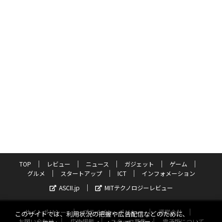
TOP
レビュー
ニュース
ガジェット
ゲーム
グルメ
スタートアップ
ICT
インフォメーション
ASCII.jp
MITテクノロジーレビュー
サイトポリシー
プライバシーポリシー
運営会社
このサイトでは、利用状況の把握や広告配信などのために、
お問い合わせ
広告掲載
スタッフ募集
電子版について