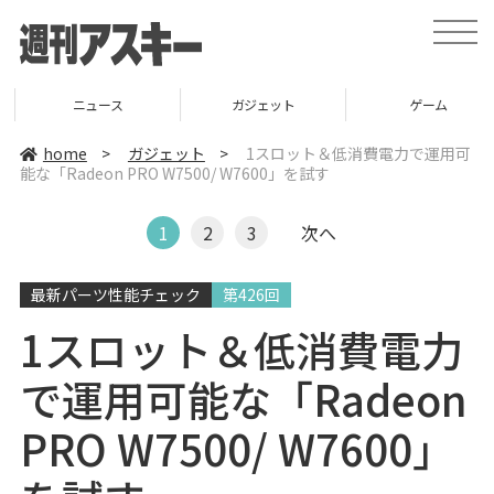
t
o
g
g
l
ニュース
ガジェット
ゲーム
e
n
a
home
>
ガジェット
>
1スロット＆低消費電力で運用可
v
能な「Radeon PRO W7500/ W7600」を試す
i
g
a
t
1
2
3
次へ
i
o
n
最新パーツ性能チェック
第426回
1スロット＆低消費電力
で運用可能な「Radeon
PRO W7500/ W7600」