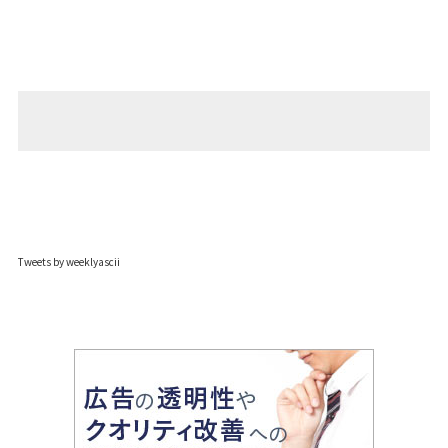
Tweets by weeklyascii