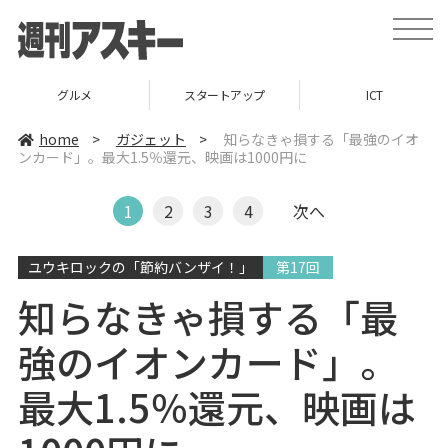
t
o
g
g
l
グルメ
スタートアップ
ICT
e
n
a
home
>
ガジェット
>
知らなきゃ損する「最強のイオ
v
ンカード」。最大1.5％還元、映画は1000円に
i
g
a
t
1
2
3
4
次へ
i
o
n
ユウキロックの「節約バンザイ！」
第17回
知らなきゃ損する「最
強のイオンカード」。
最大1.5％還元、映画は