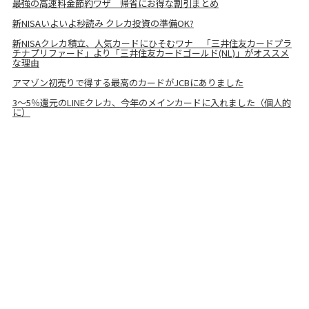
最強の高速料金節約ワザ 帰省にお得な割引まとめ
新NISAいよいよ秒読み クレカ投資の準備OK?
新NISAクレカ積立、人気カードにひそむワナ 「三井住友カードプラ
チナプリファード」より「三井住友カードゴールド(NL)」がオススメ
な理由
アマゾン初売りで得する最高のカードがJCBにありました
3〜5％還元のLINEクレカ、今年のメインカードに入れました（個人的
に）