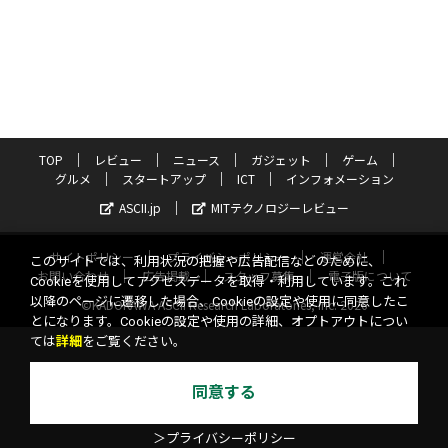
TOP
レビュー
ニュース
ガジェット
ゲーム
グルメ
スタートアップ
ICT
インフォメーション
ASCII.jp
MITテクノロジーレビュー
サイトポリシー
プライバシーポリシー
運営会社
このサイトでは、利用状況の把握や広告配信などのために、
お問い合わせ
広告掲載
スタッフ募集
電子版について
Cookieを使用してアクセスデータを取得・利用しています。これ
以降のページに遷移した場合、Cookieの設定や使用に同意したこ
©KADOKAWA ASCII Research Laboratories, Inc. 2026
とになります。Cookieの設定や使用の詳細、オプトアウトについ
ては
詳細
をご覧ください。
同意する
＞プライバシーポリシー