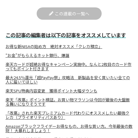
この連載の一覧へ
この記事の編集者は以下の記事をオススメしています
お得な新NISAの始め方 絶対オススメ「クレカ積立」
“お金”がもらえるネット銀行、爆誕
楽天カードが超絶お得なキャンペーン実施中。なんと2枚目のカード作
ってもポイント付きます
最大24.5％還元「超PayPay祭」攻略法 新製品を安く買いたい全ての
人に届いてほしい
楽天SPU特典内容変更 獲得ポイント大幅ダウンも
楽天「改悪」ポイント検証。お買い物マラソンは今回が最後の大盤振
る舞いになりそうです
「改悪」された楽天プレミアムカード代わりにオススメしたい最強ク
レカ（プライオリティパスあり）
Amazonブラックフライデーお得なもの、お得な買い方。今年最後の散
財！ 大暴れしましょう！