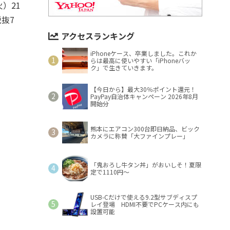
火）21
抜7
アクセスランキング
iPhoneケース、卒業しました。これか
らは最高に使いやすい「iPhoneバッ
ク」で生きていきます。
【今日から】最大30％ポイント還元！
PayPay自治体キャンペーン 2026年8月
開始分
熊本にエアコン300台即日納品、ビック
カメラに称賛「大ファインプレー」
「鬼おろし牛タン丼」がおいしそ！夏限
定で1110円～
USB-Cだけで使える9.2型サブディスプ
レイ登場 HDMI不要でPCケース内にも
設置可能