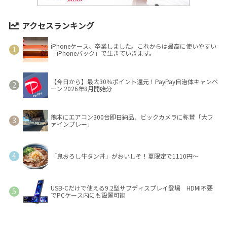
アクセスランキング
iPhoneケース、卒業しました。これからは最高に使いやすい
「iPhoneバック」で生きていきます。
【今日から】最大30％ポイント還元！PayPay自治体キャンペ
ーン 2026年8月開始分
熊本にエアコン300台即日納品、ビックカメラに称賛「大フ
ァインプレー」
「鬼おろし牛タン丼」がおいしそ！夏限定で1110円～
USB-Cだけで使える9.2型サブディスプレイ登場 HDMI不要
でPCケース内にも設置可能