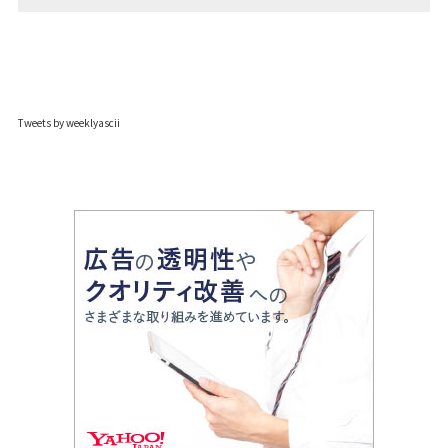
Tweets by weeklyascii