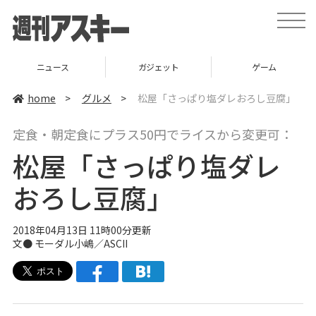
t
o
g
g
l
ニュース
ガジェット
ゲーム
e
n
a
home
>
グルメ
>
松屋「さっぱり塩ダレおろし豆腐」
v
i
g
定食・朝定食にプラス50円でライスから変更可：
a
t
松屋「さっぱり塩ダレ
i
o
n
おろし豆腐」
2018年04月13日 11時00分更新
文●
モーダル小嶋／ASCII