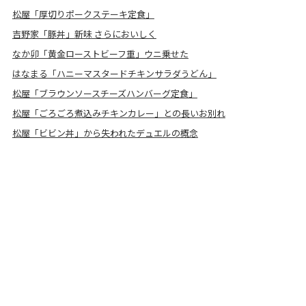
松屋「厚切りポークステーキ定食」
吉野家「豚丼」新味 さらにおいしく
なか卯「黄金ローストビーフ重」ウニ乗せた
はなまる「ハニーマスタードチキンサラダうどん」
松屋「ブラウンソースチーズハンバーグ定食」
松屋「ごろごろ煮込みチキンカレー」との長いお別れ
松屋「ビビン丼」から失われたデュエルの概念