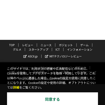
TOP
レビュー
ニュース
ガジェット
ゲーム
グルメ
スタートアップ
ICT
インフォメーション
ASCII.jp
MITテクノロジーレビュー
サイトポリシー
プライバシーポリシー
運営会社
このサイトでは、利用状況の把握や広告配信などのために、
お問い合わせ
広告掲載
スタッフ募集
電子版について
Cookieを使用してアクセスデータを取得・利用しています。これ
以降のページに遷移した場合、Cookieの設定や使用に同意したこ
©KADOKAWA ASCII Research Laboratories, Inc. 2026
とになります。Cookieの設定や使用の詳細、オプトアウトについ
ては
詳細
をご覧ください。
同意する