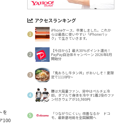
アクセスランキング
iPhoneケース、卒業しました。これか
らは最高に使いやすい「iPhoneバッ
ク」で生きていきます。
【今日から】最大30％ポイント還元！
PayPay自治体キャンペーン 2026年8月
開始分
「鬼おろし牛タン丼」がおいしそ！夏限
定で1110円～
腰は大風量ファン、背中はペルチェ冷
却。ダブルで身体を冷やす1着2役のファ
ン付きウェアが10,980円
トを
「つながりにくい」改善なるか ドコ
モ、最新基地局を全国展開へ
100