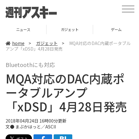
t
o
g
g
l
ニュース
ガジェット
ゲーム
e
n
a
home
>
ガジェット
>
MQA対応のDAC内蔵ポータブル
v
アンプ「xDSD」4月28日発売
i
g
a
Bluetoothにも対応
t
i
MQA対応のDAC内蔵ポ
o
n
ータブルアンプ
「xDSD」4月28日発売
2018年04月24日 16時00分更新
文● まぶかはっと／ASCII