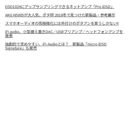
DSD1024にアップサンプリングできるネットアンプ「Pro iDSD」
AKG N5005が大人気、ポタ研 2018冬で見つけた新製品・参考展示
スマホオーディオの究極強化には外付けのポタアンを買うしかない!!
iFi audio、小型据え置きDAC／USBプリアンプ／ヘッドフォンアンプを
発表
独創的で求めやすい、iFi-Audioとは？ 新製品「micro iDSD
Signature」も発売