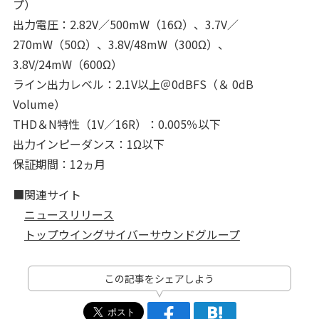
プ）
出力電圧：2.82V／500mW（16Ω）、3.7V／
270mW（50Ω）、3.8V/48mW（300Ω）、
3.8V/24mW（600Ω）
ライン出力レベル：2.1V以上＠0dBFS（＆ 0dB
Volume）
THD＆N特性（1V／16R）：0.005％以下
出力インピーダンス：1Ω以下
保証期間：12ヵ月
■関連サイト
ニュースリリース
トップウイングサイバーサウンドグループ
この記事をシェアしよう