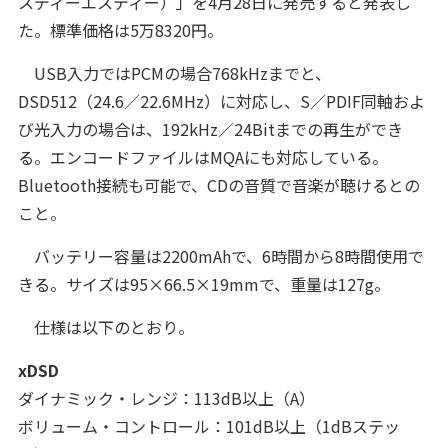
スディーエスディー）」を4月28日に発売すると発表し
た。標準価格は5万8320円。
USB入力ではPCMの場合768kHzまでと、
DSD512（24.6／22.6MHz）に対応し、S／PDIF同軸およ
び光入力の場合は、192kHz／24Bitまでの再生ができ
る。エンコードファイルはMQAにも対応している。
Bluetooth接続も可能で、CDの音質で音楽が聴けるとの
こと。
バッテリー容量は2200mAhで、6時間から8時間使用で
きる。サイズは95×66.5×19mmで、重量は127g。
仕様は以下のとおり。
xDSD
ダイナミック・レンジ：113dB以上（A）
ボリューム・コントロール：101dB以上（1dBステッ