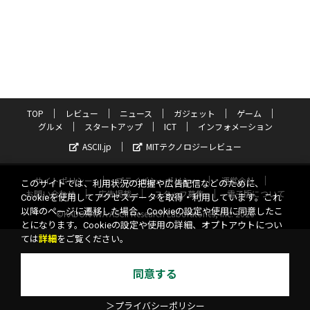
TOP
レビュー
ニュース
ガジェット
ゲーム
グルメ
スタートアップ
ICT
インフォメーション
ASCII.jp
MITテクノロジーレビュー
サイトポリシー
プライバシーポリシー
運営会社
このサイトでは、利用状況の把握や広告配信などのために、
お問い合わせ
広告掲載
スタッフ募集
電子版について
Cookieを使用してアクセスデータを取得・利用しています。これ
以降のページに遷移した場合、Cookieの設定や使用に同意したこ
©KADOKAWA ASCII Research Laboratories, Inc. 2026
とになります。Cookieの設定や使用の詳細、オプトアウトについ
ては
詳細
をご覧ください。
同意する
＞プライバシーポリシー