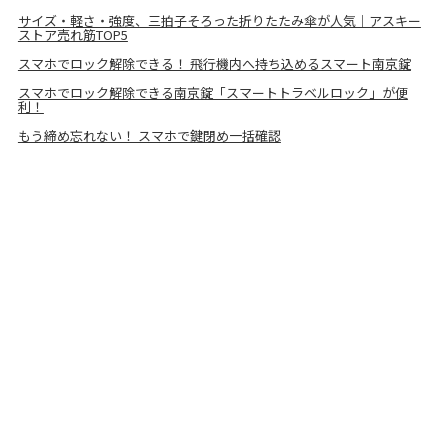
サイズ・軽さ・強度、三拍子そろった折りたたみ傘が人気｜アスキー
ストア売れ筋TOP5
スマホでロック解除できる！ 飛行機内へ持ち込めるスマート南京錠
スマホでロック解除できる南京錠「スマートトラベルロック」が便
利！
もう締め忘れない！ スマホで鍵閉め一括確認