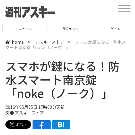
t
o
g
g
l
ニュース
ガジェット
ゲーム
e
n
a
home
>
アスキーストア
>
スマホが鍵になる！防水ス
v
マート南京錠「noke（ノーク）」
i
g
a
スマホが鍵になる！防
t
i
o
水スマート南京錠
n
「noke（ノーク）」
2016年05月25日 17時00分更新
文●
アスキーストア