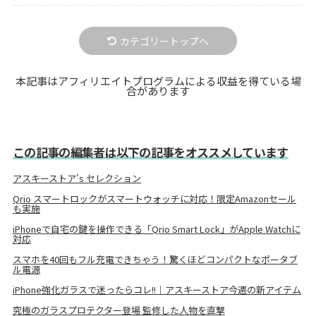
カテゴリートップへ
本記事はアフィリエイトプログラムによる収益を得ている場
合があります
この記事の編集者は以下の記事をオススメしています
アスキーストア's セレクション
Qrio スマートロックがスマートウォッチに対応！限定Amazonセール
も実施
iPhoneで自宅の鍵を操作できる「Qrio Smart Lock」がApple Watchに
対応
スマホを40回もフル充電できちゃう！驚くほどコンパクトなポータブ
ル電源
iPhone強化ガラスで迷ったらコレ!!｜アスキーストア今週の新アイテム
究極のガラスプロテクター登場 監修した人物を直撃