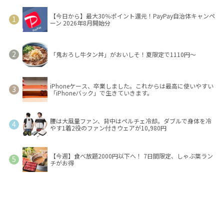
【今日から】最大30％ポイント還元！PayPay自治体キャンペ
ーン 2026年8月開始分
「鬼おろし牛タン丼」がおいしそ！夏限定で1110円～
iPhoneケース、卒業しました。これからは最高に使いやすい
「iPhoneバック」で生きていきます。
腰は大風量ファン、背中はペルチェ冷却。ダブルで身体を冷
やす1着2役のファン付きウェアが10,980円
【今週】食べ放題2000円以下へ！ 7日間限定、しゃぶ葉ラン
チがお得