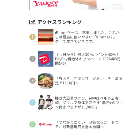
アクセスランキング
iPhoneケース、卒業しました。これか
らは最高に使いやすい「iPhoneバッ
ク」で生きていきます。
【今日から】最大30％ポイント還元！
PayPay自治体キャンペーン 2026年8月
開始分
「鬼おろし牛タン丼」がおいしそ！夏限
定で1110円～
腰は大風量ファン、背中はペルチェ冷
却。ダブルで身体を冷やす1着2役のファ
ン付きウェアが10,980円
「つながりにくい」改善なるか ドコ
モ、最新基地局を全国展開へ