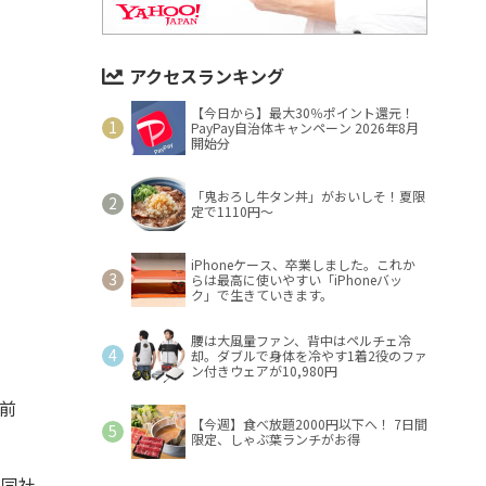
アクセスランキング
【今日から】最大30％ポイント還元！
PayPay自治体キャンペーン 2026年8月
開始分
「鬼おろし牛タン丼」がおいしそ！夏限
定で1110円～
iPhoneケース、卒業しました。これか
らは最高に使いやすい「iPhoneバッ
ク」で生きていきます。
腰は大風量ファン、背中はペルチェ冷
却。ダブルで身体を冷やす1着2役のファ
ン付きウェアが10,980円
円前
【今週】食べ放題2000円以下へ！ 7日間
限定、しゃぶ葉ランチがお得
。同社