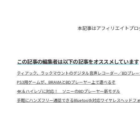
本記事はアフィリエイトプロ
この記事の編集者は以下の記事をオススメしています
ティアック、ラックマウントのデジタル音声レコーダー／BDプレー
PS3用ゲームが、BRAVIAとBDプレーヤー上で遊べるぞ
4K＆ハイレゾに対応！ ソニーのBDプレーヤー新モデル
手軽にハンズフリー通話できるBluetooth対応ワイヤレスヘッドフ