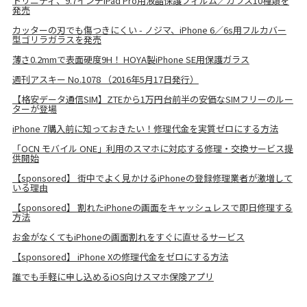
トリニティ、9.7インチiPad Pro用液晶保護フィルム／ガラス10種類を
発売
カッターの刃でも傷つきにくい - ノジマ、iPhone 6／6s用フルカバー
型ゴリラガラスを発売
薄さ0.2mmで表面硬度9H！ HOYA製iPhone SE用保護ガラス
週刊アスキー No.1078 （2016年5月17日発行）
【格安データ通信SIM】ZTEから1万円台前半の安価なSIMフリーのルー
ターが登場
iPhone 7購入前に知っておきたい！修理代金を実質ゼロにする方法
「OCN モバイル ONE」利用のスマホに対応する修理・交換サービス提
供開始
【sponsored】 街中でよく見かけるiPhoneの登録修理業者が激増して
いる理由
【sponsored】 割れたiPhoneの画面をキャッシュレスで即日修理する
方法
お金がなくてもiPhoneの画面割れをすぐに直せるサービス
【sponsored】 iPhone Xの修理代金をゼロにする方法
誰でも手軽に申し込めるiOS向けスマホ保険アプリ