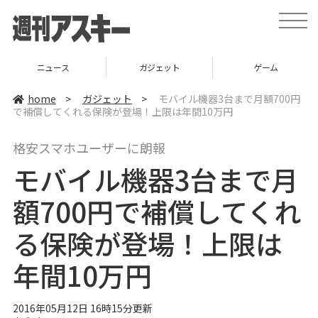
t
o
g
g
l
ニュース
ガジェット
ゲーム
e
n
a
home
>
ガジェット
>
モバイル機器3台まで月額700円
v
で補償してくれる保険が登場！上限は年間10万円
i
g
a
格安スマホユーザーに朗報
t
i
モバイル機器3台まで月
o
n
額700円で補償してくれ
る保険が登場！上限は
年間10万円
2016年05月12日 16時15分更新