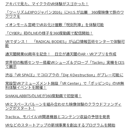
アキバで見た、マイクラのVR体験がスゴかった！
「ツーリズムEXPOジャパン2016」にH.I.S.が出展 360度映像で旅のワ
クワクを
イオンモール宮崎でVRお化け屋敷「呪刻列車」を体験可能
「CY8ER」初のLIVEの様子を360度動画で配信開始！
VRでダンス！ 「RADICAL BODIES」が山口情報芸術センターで体験可
能
通天閣開業60周年を記念！ 日立が通天閣のAR・VRアプリを作成
世界初の触感センサー搭載VRシューズ＆グローブ「Taclim」実機をCES
で展示
渋谷「VR SPACE」でコロプラの「Dig 4 Destruction」がプレー可能に
常設型VRアミューズメント施設「VR Center」で「ポッピンQ」のVR無
料体験イベントを開催！
SHAKALABBITSのLIVEが360度動画で初登場！
VRとスペースバルーンを組み合わせた映像体験のクラウドファンディ
ングがスタート！
Tractica、モバイルVR関連機器とコンテンツ収益の予想を発表
VRなどのスタートアップの新規事業を創出するプログラムを開始