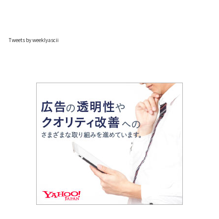
Tweets by weeklyascii