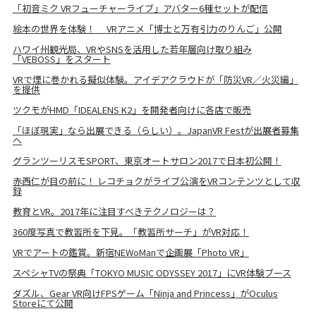
「初音ミク VRフューチャーライブ」アバター6種セットが配信
絵本の世界を体験！ VRアニメ「博士と万有引力のりんご」公開
ハワイ州観光局、VRやSNSを活用した若年層向け取り組み
「VEBOSS」をスタート
VRで煙に巻かれる擬似体験。アイデアクラウドが「防災VR／火災編」
を提供
ツクモがHMD「IDEALENS K2」を開発者向けに各店で販売
「ほぼ現実」なら出展できる（らしい）。JapanVR Festが出展者募集
へ
グランツーリスモSPORT、東京オートサロン2017で日本初公開！
赤西仁が目の前に！ レコチョクがライブ公演をVRコンテンツとして収
録
教育とVR。2017年に注目すべきテクノロジーは？
360度写真で教習所を下見。「教習所サーチ」がVR対応！
VRでアートの鑑賞。新宿NEWoManで企画展「Photo VR」
スペシャTVの祭典「TOKYO MUSIC ODYSSEY 2017」にVR体験ブース
ダズル、Gear VR向けFPSゲーム「Ninja and Princess」がOculus
Storeにて公開