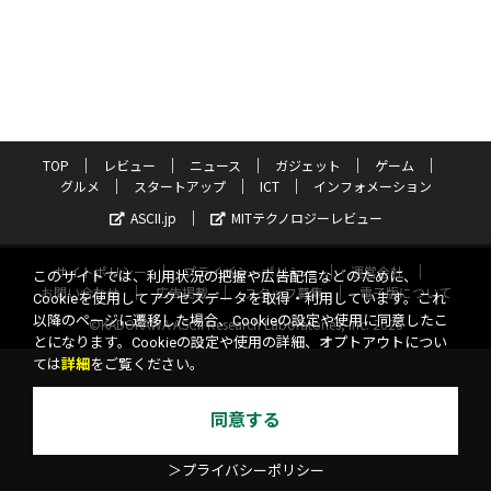
TOP
レビュー
ニュース
ガジェット
ゲーム
グルメ
スタートアップ
ICT
インフォメーション
ASCII.jp
MITテクノロジーレビュー
サイトポリシー
プライバシーポリシー
運営会社
このサイトでは、利用状況の把握や広告配信などのために、
お問い合わせ
広告掲載
スタッフ募集
電子版について
Cookieを使用してアクセスデータを取得・利用しています。これ
以降のページに遷移した場合、Cookieの設定や使用に同意したこ
©KADOKAWA ASCII Research Laboratories, Inc. 2026
とになります。Cookieの設定や使用の詳細、オプトアウトについ
ては
詳細
をご覧ください。
同意する
＞プライバシーポリシー