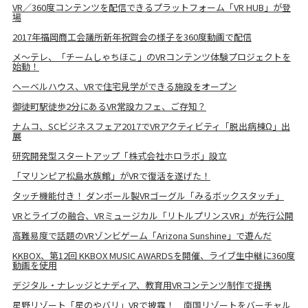
VR／360度コンテンツを配信できるプラットフォーム「VR HUB」が登
場
2017年福岡商工会議所新年祝賀会の様子を360度動画で配信
メ〜テレ、「チームしゃちほこ」のVRコンテンツ体験プロジェクトを
始動！
ヘーベルハウス、VRで住宅見学ができる施設をオープン
御徒町駅徒歩2分にあるVR常設カフェ、ご存知？
ナムコ、SCビジネスフェア2017でVRアクティビティ「脱出病棟Ω」出
展
研究開発型スタートアップ「株式会社ホロラボ」設立
「マリンピア松島水族館」がVRで復活を遂げた！
タッチ機能付き！ ダンボール製VRゴーグル「みるボックスタッチ」
VRとライブの融合、VRミュージカル「リトルプリンスVR」が先行公開
高難易度で話題のVRゾンビゲーム「Arizona Sunshine」で遊んだ
KKBOX、第12回 KKBOX MUSIC AWARDSを開催、ライブ生中継に360度
動画を使用
デジタル・ナレッジとナディア、教育用VRコンテンツ制作で提携
星野リゾート「星のやバリ」VRで披露！ 南国リゾートをバーチャル