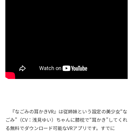
『なごみの耳かきVR』は従姉妹という設定の美少女“な
ごみ”（CV：浅見ゆい）ちゃんに膝枕で“耳かき”してくれ
る無料でダウンロード可能なVRアプリです。すでに