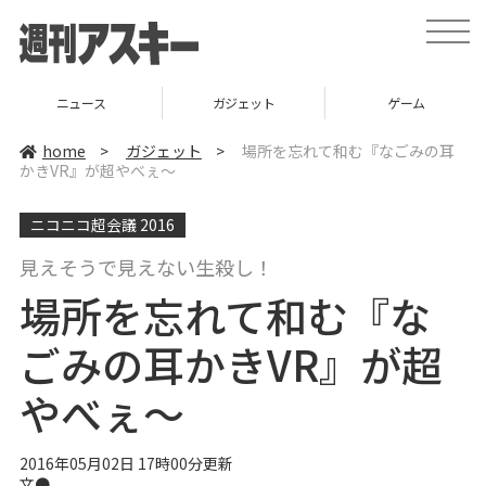
t
o
g
g
l
ニュース
ガジェット
ゲーム
e
n
a
home
>
ガジェット
>
場所を忘れて和む『なごみの耳
v
かきVR』が超やべぇ～
i
g
a
ニコニコ超会議 2016
t
i
o
見えそうで見えない生殺し！
n
場所を忘れて和む『な
ごみの耳かきVR』が超
やべぇ～
2016年05月02日 17時00分更新
文●