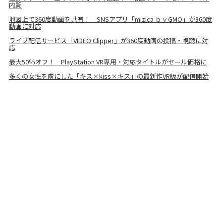
内覧
地図上で360度動画を共有！ SNSアプリ「mizica ｂｙGMO」が360度
動画に対応
ライブ配信サービス「VIDEO Clipper」が360度動画の投稿・視聴に対
応
最大50％オフ！ PlayStation VR専用・対応タイトルがセール価格に
多くの女性を虜にした「キス×kiss×キス」の最新作VR版が配信開始