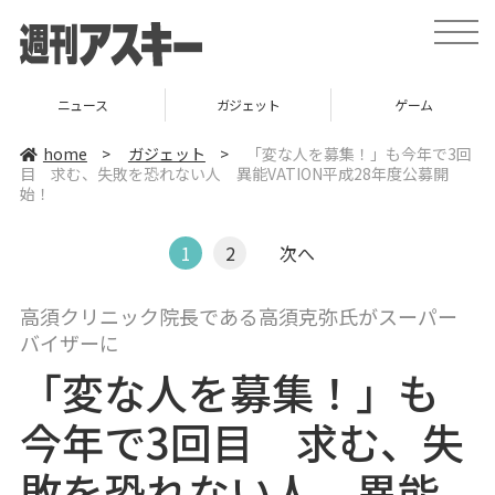
t
o
g
g
l
ニュース
ガジェット
ゲーム
e
n
a
home
>
ガジェット
>
「変な人を募集！」も今年で3回
v
目 求む、失敗を恐れない人 異能VATION平成28年度公募開
i
始！
g
a
t
i
1
2
次へ
o
n
高須クリニック院長である高須克弥氏がスーパー
バイザーに
「変な人を募集！」も
今年で3回目 求む、失
敗を恐れない人 異能