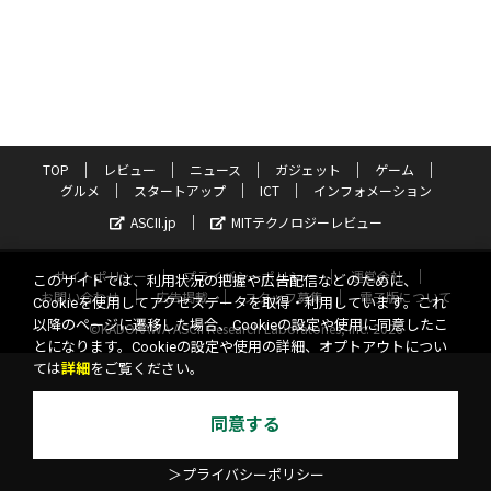
TOP
レビュー
ニュース
ガジェット
ゲーム
グルメ
スタートアップ
ICT
インフォメーション
ASCII.jp
MITテクノロジーレビュー
サイトポリシー
プライバシーポリシー
運営会社
このサイトでは、利用状況の把握や広告配信などのために、
お問い合わせ
広告掲載
スタッフ募集
電子版について
Cookieを使用してアクセスデータを取得・利用しています。これ
以降のページに遷移した場合、Cookieの設定や使用に同意したこ
©KADOKAWA ASCII Research Laboratories, Inc. 2026
とになります。Cookieの設定や使用の詳細、オプトアウトについ
ては
詳細
をご覧ください。
同意する
＞プライバシーポリシー