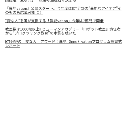
『異能vation』公募スタート。今年度はICT分野の"異能なアイデア"そ
のものも応募可能に！
“変な人”を国が支援する「異能vation」今年は2部門で開催
教室数は1000校以上!! ヒューマンアカデミー『ロボット教室』責任者
から“プログラミング教育”の本質を聴いた
ICT分野の「変な人」アワード！異能（Inno）vationプログラム授賞式
レポート