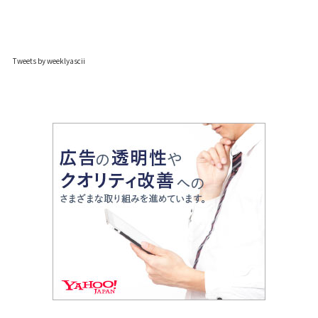
Tweets by weeklyascii