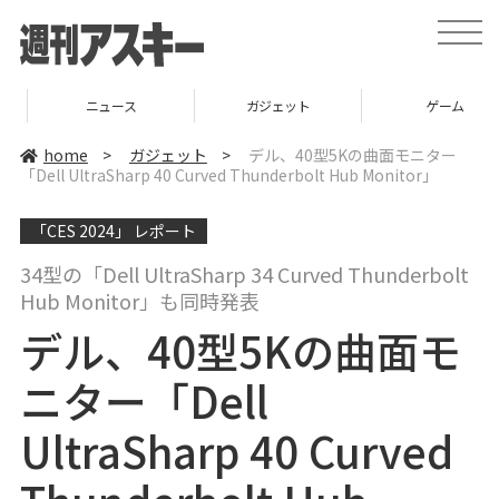
t
o
g
g
l
ニュース
ガジェット
ゲーム
e
n
a
home
>
ガジェット
>
デル、40型5Kの曲面モニター
v
「Dell UltraSharp 40 Curved Thunderbolt Hub Monitor」
i
g
a
「CES 2024」 レポート
t
i
o
34型の「Dell UltraSharp 34 Curved Thunderbolt
n
Hub Monitor」も同時発表
デル、40型5Kの曲面モ
ニター「Dell
UltraSharp 40 Curved