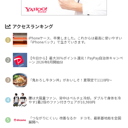
アクセスランキング
iPhoneケース、卒業しました。これからは最高に使いやすい
「iPhoneバック」で生きていきます。
【今日から】最大30％ポイント還元！PayPay自治体キャンペ
ーン 2026年8月開始分
「鬼おろし牛タン丼」がおいしそ！夏限定で1110円～
腰は大風量ファン、背中はペルチェ冷却。ダブルで身体を冷
やす1着2役のファン付きウェアが10,980円
「つながりにくい」改善なるか ドコモ、最新基地局を全国
展開へ