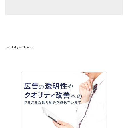
Tweets by weeklyascii