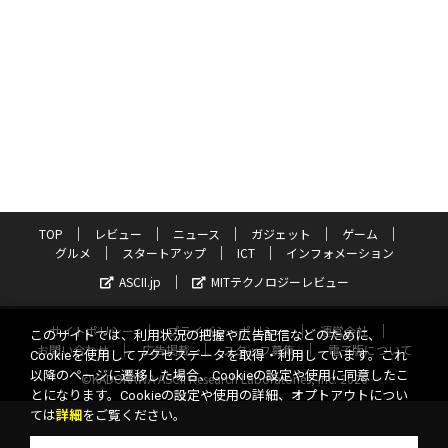
TOP
レビュー
ニュース
ガジェット
ゲーム
グルメ
スタートアップ
ICT
インフォメーション
ASCII.jp
MITテクノロジーレビュー
サイトポリシー
プライバシーポリシー
運営会社
このサイトでは、利用状況の把握や広告配信などのために、
お問い合わせ
広告掲載
スタッフ募集
電子版について
Cookieを使用してアクセスデータを取得・利用しています。これ
以降のページに遷移した場合、Cookieの設定や使用に同意したこ
©KADOKAWA ASCII Research Laboratories, Inc. 2026
とになります。Cookieの設定や使用の詳細、オプトアウトについ
ては
詳細
をご覧ください。