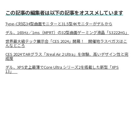
この記事の編集者は以下の記事をオススメしています
Type-C対応34型曲面モニターと31.5型4Kモニターがデルから
デル、165Hz／1ms（MPRT）の32型曲面ゲーミング液晶「S3222HG」
世界最大級テック展示会「CES 2024」開幕！ 開催地ラスベガスはこ
んなところ
CES 2024でARグラス「Xreal Air 2 Ultra」を体験、高いデザイン性と完
成度
デル、XPS史上最薄でCore Ultra シリーズ2を搭載した新型「XPS
13」