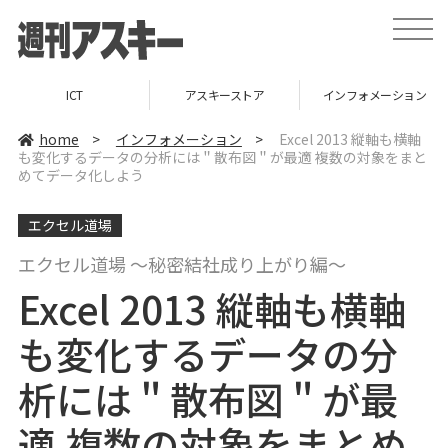
t
o
g
g
l
アスキーストア
インフォメーション
TOP
e
n
a
home
>
インフォメーション
>
Excel 2013 縦軸も横軸
v
も変化するデータの分析には＂散布図＂が最適 複数の対象をまと
i
めてデータ化しよう
g
a
t
i
エクセル道場
o
n
エクセル道場 ～秘密結社成り上がり編～
Excel 2013 縦軸も横軸
も変化するデータの分
析には＂散布図＂が最
適 複数の対象をまとめ