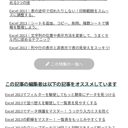
める3つの技
Excel 2013｜表の途中で切れたりしない！印刷範囲をスムー
ズに調整する。
Excel 2013｜シートを追加、コピー、削除。複数シートで情
報を整理しよう。
Excel 2013｜文字列の位置や表示方法を変更して、うまくセ
ル内に収めるテクニック
Excel 2013｜列や行の表示と非表示で表の見栄えをスッキリ!
この特集の一覧へ
この記事の編集者は以下の記事をオススメしています
Excel 2013でフィルターを駆使してもっと簡単にデータを見つける
Excel 2013で並べ替えを駆使して一覧表を見やすくする
Excel 2013でデータ保護をマスター！ うっかり入力ミスを防ぐ
Excel 2013の罫線をマスター！ 一覧表をもっとみやすくする
Excel 2013のクリップボードは24回ぶん記録できるって知ってた？