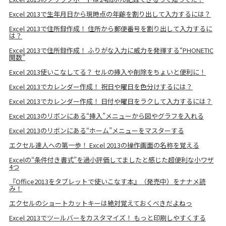
Excel 2013で生年月日から現時点の年齢を割り出して入力するには？
Excel 2013で住所録作成！ 住所から郵便番号を割り出して入力するに
は？
Excel 2013で住所録作成！ ふりがな入力に威力を発揮する“PHONETIC
関数”
Excel 2013使いこなしてる？ セルの挿入や削除をちょいと便利に！
Excel 2013でカレンダー作成！ 祝日や曜日を色分けするには？
Excel 2013でカレンダー作成！ 日付や曜日をラクして入力するには？
Excel 2013のリボンにある“挿入”メニューから図やグラフを入れる
Excel 2013のリボンにある“ホーム”メニューをマスターする
エクセル達人への第一歩！ Excel 2013の操作画面の名称を覚える
Excelの“条件付き書式”を過小評価してましたと感じた超便利な小ワザ
4つ
『Office2013をタブレットで使いこなす本』（発売中）をナナメ読
み！
エクセルのショートカットキーは絶対覚えておくべきだよねっ
Excel 2013でツールバーをカスタマイズ！ もっと印刷しやすくする