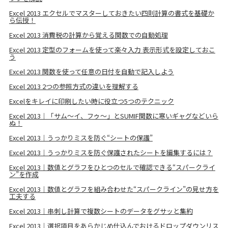
Excel 2013 エクセルでマスターしておきたい四則計算の書式を基礎か
ら伝授！
Excel 2013 消費税の計算から覚える関数での自動処理
Excel 2013 定型のフォームを使って楽々入力 表示形式を設定しておこ
う
Excel 2013 関数を使って任意の日付を自動で記入しよう
Excel 2013 2つの参照方式の違いを理解する
Excelをキレイに印刷したい時に役立つ5つのテクニック
Excel 2013｜「サム～イ、フゥ～」とSUMIF関数に寒いギャグなどいら
ぬ！
Excel 2013｜うっかりミスを防ぐ“シートの保護”
Excel 2013｜うっかりミスを防ぐ保護されたシートを編集するには？
Excel 2013｜数値とグラフをひとつのセルで確認できる“スパークライ
ン”を作成
Excel 2013｜数値とグラフを組み合わせた“スパークライン”の見せ方を
工夫する
Excel 2013｜串刺し計算で複数シートのデータをグサッと集約
Excel 2013｜選択項目をあらかじめ仕込んでおけるドロップダウンリス