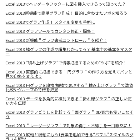
Excel 2013でヘッダーやフッターに図を挿入できるって知ってた？
Excel 2013新機能で簡単グラフ作成！ 目的に合わせたツボを知ろう
Excel 2013でグラフ作成！ スタイル変更も手軽に
Excel 2013 グラフツールでカンタン修正・編集！
Excel 2013 新機能＂グラフ書式コントロール＂を紹介！
Excel 2013 棒グラフの作成や編集わかってる？ 基本中の基本をマスタ
ー
Excel 2013 ”積み上げグラフ”で情報把握するための”ツボ”を紹介！
Excel 2013 直感的に把握できる＂ 円グラフ＂の作り方を覚えてパッと
見の印象を変えよう
Excel 2013 円グラフを縦棒/横棒で表現する＂積み上げグラフ＂で数値
比較やグループの特徴を把握
Excel 2013 データを多角的に検討できる＂折れ線グラフ＂の正しい使
い方を伝授
Excel 2013 グラフどうしを比較する＂面グラフ＂ 3D表示も使いこなそ
う
Excel 2013 ＂レーダーグラフ＂で対象の得手・不得手を一目瞭然に！
Excel 2013 縦軸と横軸にもう1要素を追加できる“バブル”スタイルのグ
ラフを解説