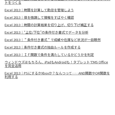
トをつくる
Excel 2013｜時間を計算して勤怠を管理しよう
Excel 2013｜値を強調して情報をすばやく確認
Excel 2013｜時間の計算結果を切り上げ、切り下げ補正する
Excel 2013｜“上位/下位”の条件付き書式でデータを分析
Excel 2013｜＂条件付き書式＂で成績や在庫など状況が一目瞭然
Excel 2013｜条件付き書式の独自ルールを作成する
Excel 2013｜ＩＦ関数で条件を満たしているかどうかを判定
ウィンドウズはもちろん、iPadもAndroidも！タブレットでMS Office
を完全活用
Excel 2013｜PSにするかXboxか？なんつって……AND関数やOR関数を
利用する