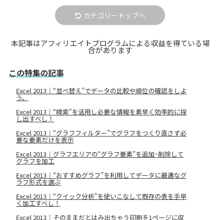
カテゴリートップへ
本記事はアフィリエイトプログラムによる収益を得ている場
合があります
この特集の記事
Excel 2013｜“並べ替え”でデータの比較や順位の確認をしよ
う。
Excel 2013｜“検索”を活用し必要な情報を素早く効率的に探
し出すべし！
Excel 2013｜“グラフフィルター”でグラフをつくり直さず必
要な要素だけを表示
Excel 2013｜グラフエリアの“グラフ要素”を追加･削除して
グラフを加工
Excel 2013｜“おすすめグラフ”を利用してデータに最適なグ
ラフ形式を選ぶ
Excel 2013｜“クイック分析”を使いこなして既存の表を手早
く加工すべし！
Excel 2013｜そのままだとはみ出ちゃう印刷を1ページに収