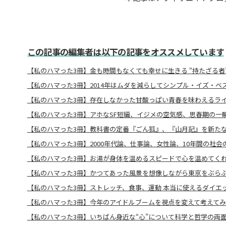
この記事の編集者は以下の記事をオススメしています
【私のハマった3冊】金も時間もなくても幸せに生きる “持たざる者
【私のハマった3冊】2014年はムダを減らしてシンプル・イズ・ベ
【私のハマった3冊】存在しなかった甘酸っぱい青春を味わえるライ
【私のハマった3冊】アホなSF短編、イジメの空気感、思春期の一
【私のハマった3冊】教科書の定番『ごん狐』、『山月記』を新た
【私のハマった3冊】2000年代論、仕事論、女性論、10年間の社
【私のハマった3冊】お湯が身体を温めるスピードで心を温めてくれ
【私のハマった3冊】かつてあった風景を想像しながら東京をぶら
【私のハマった3冊】ストレッチ、食事、運動 本当に使えるダイエ
【私のハマった3冊】今年のアイドルブームを視点を変えて考えて
【私のハマった3冊】いちばん身近な“心”について科学と哲学の両