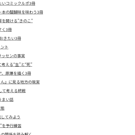
たいコミックルポ3冊
ー本の醍醐味を味わう3冊
を開ける"きのこ"
すく3冊
おきたい3冊
ヒント
ラッセンの事実
える“生”と“死”
ア、原爆を描く3冊
ゃん』に見る地方の現実
して考える終戦
うまい話
実態
流してみよう
”を予行練習
ルの関係を読み解く