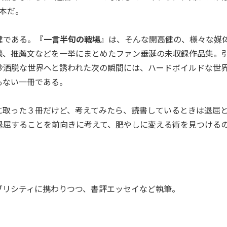
本だ。
健である。
『一言半句の戦場』
は、そんな開高健の、様々な媒
談、推薦文などを一挙にまとめたファン垂涎の未収録作品集。
妙洒脱な世界へと誘われた次の瞬間には、ハードボイルドな世
もない一冊である。
取った３冊だけど、考えてみたら、読書しているときは退屈
退屈することを前向きに考えて、肥やしに変える術を見つける
ブリシティに携わりつつ、書評エッセイなど執筆。