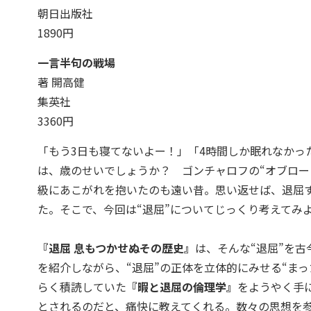
朝日出版社
1890円
一言半句の戦場
著 開高健
集英社
3360円
「もう3日も寝てないよー！」「4時間しか眠れなかっ
は、歳のせいでしょうか？ ゴンチャロフの“オブロー
級にあこがれを抱いたのも遠い昔。思い返せば、退屈す
た。そこで、今回は“退屈”についてじっくり考えてみ
『退屈 息もつかせぬその歴史』
は、そんな“退屈”を
を紹介しながら、“退屈”の正体を立体的にみせる“ま
らく積読していた
『暇と退屈の倫理学』
をようやく手
とされるのだと、痛快に教えてくれる。数々の思想を参