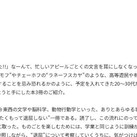
た!!」なーんて、忙しいアピールごとくの文言を耳にしなくな
モフ”やチェーホフの“ラネーフスカヤ”のような、高等遊民や
ることを忌み恐れるかのように、予定を入れてきた20～30代
ようと手にした本3冊のご紹介。
古今東西の文学や脳科学、動物行動学といった、ありとあらゆる
ったくもって退屈しない”一冊である。読了し、この流れにのっ
に取った。ものごとを楽しむためには、学業と同じように訓練
照しながら、“退屈”について考察していくうちに、気がつけば