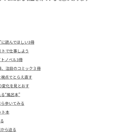
”に読んでほしい3冊
ストで仕事しよう
トノベル3冊
瞬、注目のコミック３冊
な視点でとらえ直す
会の変化を見とおす
る“風呂本”
ぶら歩いてみる
ット本
みる
面から迫る