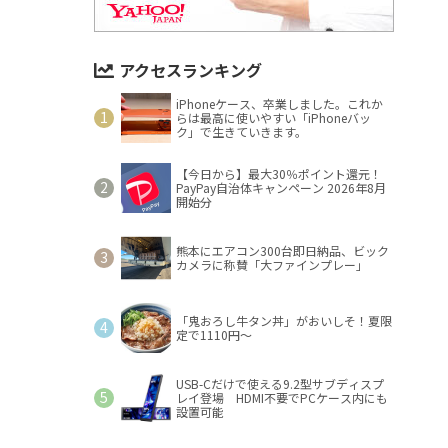
アクセスランキング
iPhoneケース、卒業しました。これか
らは最高に使いやすい「iPhoneバッ
ク」で生きていきます。
【今日から】最大30％ポイント還元！
PayPay自治体キャンペーン 2026年8月
開始分
熊本にエアコン300台即日納品、ビック
カメラに称賛「大ファインプレー」
「鬼おろし牛タン丼」がおいしそ！夏限
定で1110円～
USB-Cだけで使える9.2型サブディスプ
レイ登場 HDMI不要でPCケース内にも
設置可能