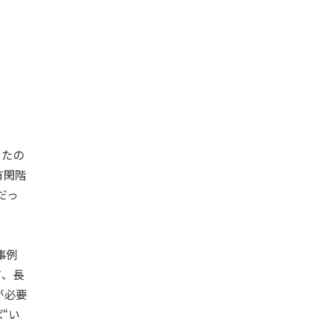
ったの
有閑階
だっ
事例
て、長
が必要
“い