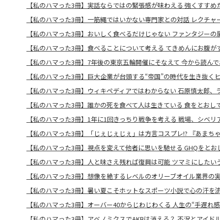
【私のハマった3冊】実話ならではの緊張感が味わえる 強くすすめ
【私のハマった3冊】一筋縄ではいかない専門家との対話 レクチャ
【私のハマった3冊】おいしく食べるだけじゃない ファンタジーの扉
【私のハマった3冊】食べることについて考える てきめんにお腹が
【私のハマった3冊】7年後の東京五輪開催にそなえて 今から読んで
【私のハマった3冊】巨大企業が台頭する“帝国”の時代を生き抜く
【私のハマった3冊】ウィキペディアではわからない 石原慎太郎、
【私のハマった3冊】誰かの死を食べて人は生きている 食をとおして考
【私のハマった3冊】1年に1回きっちり戦争を考える 戦場、シベリ
【私のハマった3冊】「じぇじぇじぇ」は方言コスプレ!? 『あまち
【私のハマった3冊】視点を変えて他者に思いを馳せる GHQをとお
【私のハマった3冊】人と味さえ残れば復興は可能 ツマミにしたい
【私のハマった3冊】想像を絶するレベルのオリーブオイル業界の
【私のハマった3冊】暑い夏こそホットなスポーツ小説で心の汗を
【私のハマった3冊】オーバー40からじわじわくる 人生の“手遅れ感
【私のハマった3冊】アベノミクスでAKBは消える？ 不況とアイド