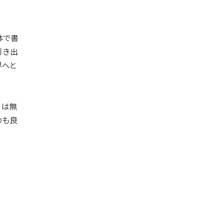
体で書
引き出
界へと
とは無
のも良