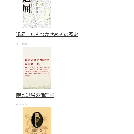
退屈 息もつかせぬその歴史
暇と退屈の倫理学