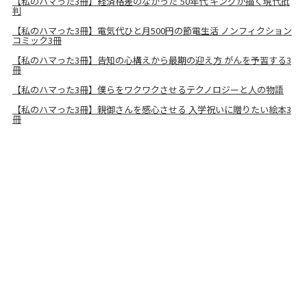
【私のハマった3冊】経済格差のなかった'50年代 キングが描く現代批
判
【私のハマった3冊】電気代ひと月500円の節電生活 ノンフィクション
コミック3冊
【私のハマった3冊】告知の心構えから最期の迎え方 がんを予習する3
冊
【私のハマった3冊】僕らをワクワクさせるテクノロジーと人の物語
【私のハマった3冊】親御さんを感心させる 入学祝いに贈りたい絵本3
冊