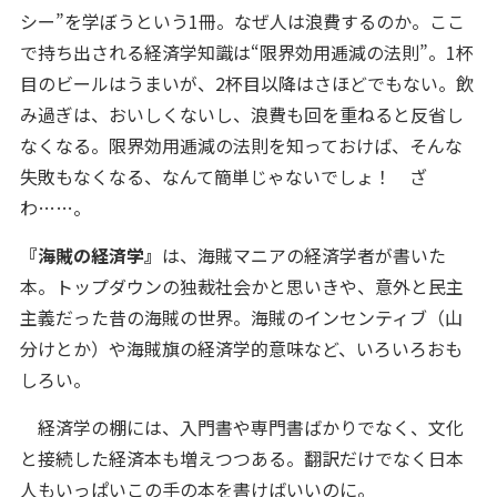
シー”を学ぼうという1冊。なぜ人は浪費するのか。ここ
で持ち出される経済学知識は“限界効用逓減の法則”。1杯
目のビールはうまいが、2杯目以降はさほどでもない。飲
み過ぎは、おいしくないし、浪費も回を重ねると反省し
なくなる。限界効用逓減の法則を知っておけば、そんな
失敗もなくなる、なんて簡単じゃないでしょ！ ざ
わ……。
『海賊の経済学』
は、海賊マニアの経済学者が書いた
本。トップダウンの独裁社会かと思いきや、意外と民主
主義だった昔の海賊の世界。海賊のインセンティブ（山
分けとか）や海賊旗の経済学的意味など、いろいろおも
しろい。
経済学の棚には、入門書や専門書ばかりでなく、文化
と接続した経済本も増えつつある。翻訳だけでなく日本
人もいっぱいこの手の本を書けばいいのに。