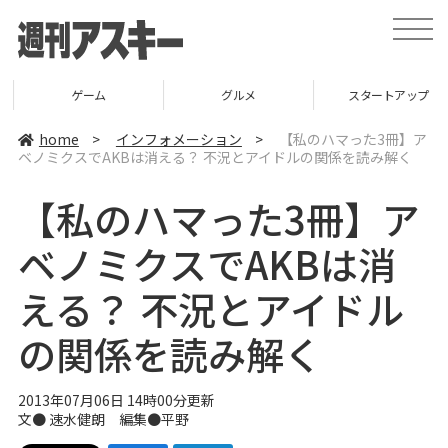
t
o
g
g
l
ゲーム
グルメ
スタートアップ
e
n
a
home
>
インフォメーション
>
【私のハマった3冊】ア
v
ベノミクスでAKBは消える？ 不況とアイドルの関係を読み解く
i
g
a
【私のハマった3冊】ア
t
i
o
ベノミクスでAKBは消
n
える？ 不況とアイドル
の関係を読み解く
2013年07月06日 14時00分更新
文● 速水健朗 編集●
平野