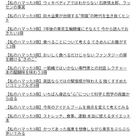
【私のハマった3冊】ウィキペディアではわからない 石原慎太郎、ラッ
センの事実
【私のハマった3冊】巨大企業が台頭する“帝国”の時代を生き抜くヒン
ト
【私のハマった3冊】7年後の東京五輪開催にそなえて 今から読んでお
きたい3冊
【私のハマった3冊】食べることについて考える てきめんにお腹がす
く3冊
【私のハマった3冊】おいしく食べるだけじゃない ファンタジーの扉
を開ける"きのこ"
【私のハマった3冊】一筋縄ではいかない専門家との対話 レクチャー
本の醍醐味を味わう3冊
【私のハマった3冊】実話ならではの緊張感が味わえる 強くすすめた
いコミックルポ3冊
【私のハマった3冊】いちばん身近な“心”について科学と哲学の両面か
ら迫る
【私のハマった3冊】今年のアイドルブームを視点を変えて考えてみる
【私のハマった3冊】ストレッチ、食事、運動 本当に使えるダイエット
本
【私のハマった3冊】かつてあった風景を想像しながら東京をぶらぶら
歩いてみる