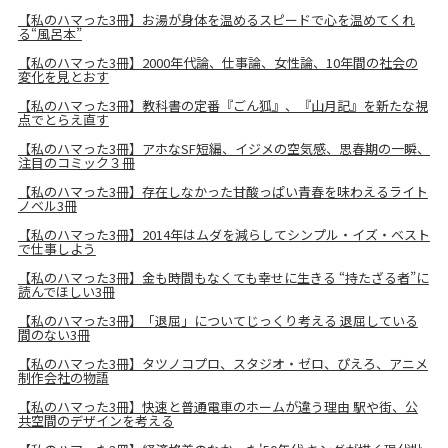
【私のハマった3冊】お湯が身体を温めるスピードで心を温めてくれ
る“風呂本”
【私のハマった3冊】2000年代論、仕事論、女性論、10年間の社会の
変化を見とおす
【私のハマった3冊】教科書の定番『ごん狐』、『山月記』を新たな視
点でとらえ直す
【私のハマった3冊】アホなSF短編、イジメの空気感、思春期の一瞬、
注目のコミック３冊
【私のハマった3冊】存在しなかった甘酸っぱい青春を味わえるライト
ノベル3冊
【私のハマった3冊】2014年はムダを減らしてシンプル・イズ・ベスト
で仕事しよう
【私のハマった3冊】金も時間もなくても幸せに生きる “持たざる者”に
読んでほしい3冊
【私のハマった3冊】「退屈」についてじっくり考える 退屈している
間のない3冊
【私のハマった3冊】タツノコプロ、スタジオ・ゼロ、ぴえろ、アニメ
制作会社の物語
【私のハマった3冊】快速と普通電車のホームが違う理由 駅や街、公
共空間のデザインを考える