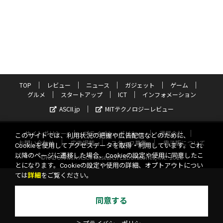
TOP
レビュー
ニュース
ガジェット
ゲーム
グルメ
スタートアップ
ICT
インフォメーション
ASCII.jp
MITテクノロジーレビュー
サイトポリシー
プライバシーポリシー
運営会社
このサイトでは、利用状況の把握や広告配信などのために、
お問い合わせ
広告掲載
スタッフ募集
電子版について
Cookieを使用してアクセスデータを取得・利用しています。これ
以降のページに遷移した場合、Cookieの設定や使用に同意したこ
©KADOKAWA ASCII Research Laboratories, Inc. 2026
とになります。Cookieの設定や使用の詳細、オプトアウトについ
ては
詳細
をご覧ください。
同意する