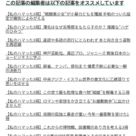
この記事の編集者は以下の記事をオススメしています
【私のハマった3冊】“戦闘美少女”が小暴力どもを殲滅 手垢のついた設
定が痛快によみがえる
【私のハマった3冊】薄毛はなぜ劣等感をもたらすのか？ 複雑な“ハゲ
のひみつ”
【私のハマった3冊】速読や多読の流行にとらわれず 本と向き合う姿勢
を再認識
【私のハマった3冊】神戸芸能社、渡辺プロ、ジャニーズ 戦後日本のシ
ョービジネスに学ぶ
【私のハマった3冊】麻雀、ナンパ、俳句まで 優柔不断に必要な一瞬
の決断力
【私のハマった3冊】中央アジア・イスラム世界の食文化に乙嫁語りで
思いをはせる
【私のハマった3冊】この世で最も危険な食べ物“結婚”を解毒する三冊
【私のハマった3冊】ロマンや妄想をかき立てる“お屋敷散歩”に出かけ
ませんか
【私のハマった3冊】母親の孤独と暴走が重い 今年一番衝撃を受けた1
冊
【私のハマった3冊】これからの博物館、図書館のあり方を考える3冊
【私のハマった3冊】IT企業の栄枯盛衰 創業者とその行方を比較する