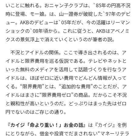
いことに触れる。おニャン子クラブは、`85年の円高不況
時に登場、モー娘。は、山一證券が破綻した`97年のデビ
ュー。AKBのデビューは`05年だが、今の活躍はリーマン
ショックの`08年頃から。これに従うと、AKBはアベノミ
クスの景気浮上で消えていくというのが筆者の説。
不況とアイドルの関係。ここで導き出されるのは、ア
イドルと限界費用を巡る仮説である。テレビやネットと
いった無料のメディアを活用して話題づくりを行なうア
イドルは、ほぼゼロに近い費用でどんどん情報が入って
くる。“限界費用”とは、“追加的な費用”のことだが、ア
イドルはまさに“限界費用ゼロ”の商品。だからこそ不況
と親和性が高いというのだ。どっぷりはまった先はゼロ
円でないのはご存じの通り。
『カイジ「命より重い！」お金の話』
は『カイジ』を例
にとりながら、借金や投資でだまされない“マネーリテラ