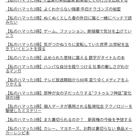
【私のハマった3冊】よくわからない強豪 中日ドラゴンズの秘密
【私のハマった3冊】ぬくぬくとした春の休日に猫と一緒にベッドで読
みたい
【私のハマった3冊】ゲーム、ファッション、断捨離で気分を上げてい
こう
【私のハマった3冊】気がつかぬうちに変転していた世界 21世紀を生
きていくヒントを探る
【私のハマった3冊】込められた意味に震える 数字がタイトルの本
【私のハマった3冊】ハンパな自分を殴りつける 仕事の厳しさがわか
るマンガ
【私のハマった3冊】テレビ放送開始から60年 変りゆくメディアをふ
りかえる
【私のハマった3冊】邪神が女の子だったりする“クトゥルフ神話”変化
球の3冊
【私のハマった3冊】個人データが悪用される監視社会 テクノロジーを
駆使したミステリー
【私のハマった3冊】また裏切られるのか？ 新政権の今後を予想する
【私のハマった3冊】カレー、マヨネーズ、お酢は裏切らない 食品メー
カーレシピ本