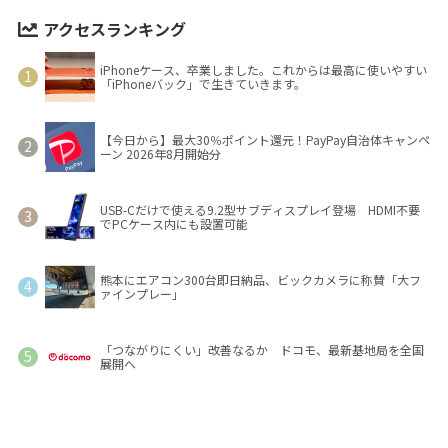
アクセスランキング
iPhoneケース、卒業しました。これからは最高に使いやすい
「iPhoneバック」で生きていきます。
【今日から】最大30％ポイント還元！PayPay自治体キャンペ
ーン 2026年8月開始分
USB-Cだけで使える9.2型サブディスプレイ登場 HDMI不要
でPCケース内にも設置可能
熊本にエアコン300台即日納品、ビックカメラに称賛「大フ
ァインプレー」
「つながりにくい」改善なるか ドコモ、最新基地局を全国
展開へ