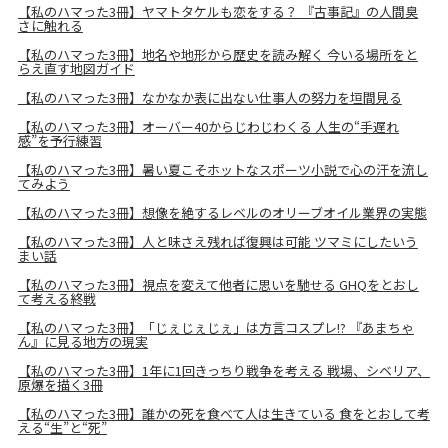
【私のハマった3冊】ヤマトタケルも恋をする？ 『古事記』の人間臭
さに触れる
【私のハマった3冊】地名や地形から歴史を読み解く 今いる場所をと
らえ直す地図ガイド
【私のハマった3冊】なかなか表に出ない仕事人の努力を垣間見る
【私のハマった3冊】オーバー40からじわじわくる 人生の“手遅れ
感”を予行練習
【私のハマった3冊】暑い夏こそホットなスポーツ小説で心の汗を流し
てみよう
【私のハマった3冊】想像を絶するレベルのオリーブオイル業界の実態
【私のハマった3冊】人と味さえ残れば復興は可能 ツマミにしたいう
まい話
【私のハマった3冊】視点を変えて他者に思いを馳せる GHQをとおし
て考える終戦
【私のハマった3冊】「じぇじぇじぇ」は方言コスプレ!? 『あまちゃ
ん』に見る地方の現実
【私のハマった3冊】1年に1回きっちり戦争を考える 戦場、シベリア、
原爆を描く3冊
【私のハマった3冊】誰かの死を食べて人は生きている 食をとおして考
える“生”と“死”