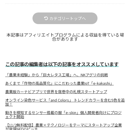
カテゴリートップへ
本記事はアフィリエイトプログラムによる収益を得ている場
合があります
この記事の編集者は以下の記事をオススメしています
「農業未経験」から「巨大レタス工場」へ、NKアグリの挑戦
あくまで「作物の高品質化」にこだわった農業IoT「e-kakashi」
農業版カーナビアプリで世界を席巻中の札幌スタートアップ
オンライン染色サービス「and Colors」 トレンドカラーを含む5色を追
加！
動きを検知するセンサー搭載の服「e-skin」個人開発者向けにプロジ
ェクト開始
【11/2無料配信】農業×テクノロジーをテーマにスタートアップ企業
が登壇NEDOピッチ