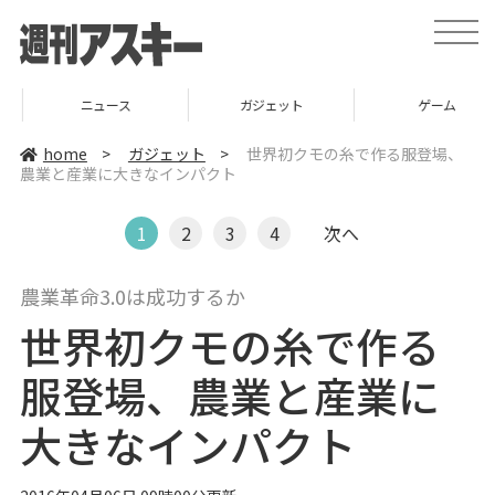
t
o
g
g
l
ニュース
ガジェット
ゲーム
e
n
a
home
>
ガジェット
>
世界初クモの糸で作る服登場、
v
農業と産業に大きなインパクト
i
g
a
t
1
2
3
4
次へ
i
o
n
農業革命3.0は成功するか
世界初クモの糸で作る
服登場、農業と産業に
大きなインパクト