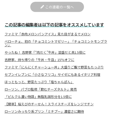
この連載の一覧へ
この記事の編集者は以下の記事をオススメしています
ファミマ「赤肉メロンパンアイス」見た目がまるでメロン
ベローチェ、初の「チョコミントマゼリー」「チョコミントモンブラ
ン」
やったね！ 吉野家「“肉だく”牛丼」並盛だと具1.5倍に
吉野家、持ち帰りの「牛丼・牛皿」15％オフに
ファミマ「にんにくチャーシュー丼」大盛りご飯で野菜もたっぷり
セブンイレブンに「小さなフリコ」サイゼにもあるイタリア料理
ほっともっと、野菜たっぷり「塩ちゃんぽん」
ローソン、パブロ監修「飲むチーズタルト」発売
「ピルクル濃い物語」無脂乳固形分を1.5倍に
【簡単】桜えびのチーせん！スライスチーズをレンジでチン
ローソンみっちり系プリン「ミチプー」濃密さに期待