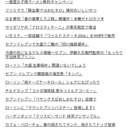
一風堂お子様ラーメン無料キャンペーン
ファミマで「豚生姜マヨおむすび」絶対おいしいやつ
はま寿司「春の豪華とろ三昧」開催中！本鮪やトロカツオ
サイゼリヤの「アロスティチーニ」が東京限定で復活
いきステ、一部店舗で「ワイルドステーキ200g」を999円で販売
セブンイレブンで大盛りご飯の「四川風麻婆丼」
今週の気になるグルメ情報～セブン、伊藤久右衛門監修の「もっちり
宇治抹茶プリン」
ローソン「大盛 生姜焼丼」間違いないでしょう
セブン-イレブンで韓国風の海苔巻「キンパ」
ローソン「焼チーズケーキロール」シェアにもぴったり
チルドカップ「コメダ珈琲店 黒みつミルクコーヒー」
セブンイレブン「ペヤングそばめしおむすび」全国で
ローソンに「マウントプリンバスチー」登場します‼
ハーゲンダッツ「クリスピーサンド 抹茶アンサンブル」
カフェ・ベローチェ、春の焼きたてサンド、焼きたてドッグ登場