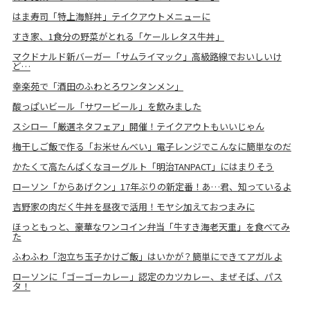
はま寿司「特上海鮮丼」テイクアウトメニューに
すき家、1食分の野菜がとれる「ケールレタス牛丼」
マクドナルド新バーガー「サムライマック」高級路線でおいしいけ
ど…
幸楽苑で「酒田のふわとろワンタンメン」
酸っぱいビール「サワービール」を飲みました
スシロー「厳選ネタフェア」開催！テイクアウトもいいじゃん
梅干しご飯で作る「お米せんべい」電子レンジでこんなに簡単なのだ
かたくて高たんぱくなヨーグルト「明治TANPACT」にはまりそう
ローソン「からあげクン」17年ぶりの新定番！あ…君、知っているよ
吉野家の肉だく牛丼を昼夜で活用！モヤシ加えておつまみに
ほっともっと、豪華なワンコイン弁当「牛すき海老天重」を食べてみ
た
ふわふわ「泡立ち玉子かけご飯」はいかが？簡単にできてアガルよ
ローソンに「ゴーゴーカレー」認定のカツカレー、まぜそば、パス
タ！