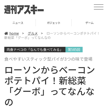
t
o
g
g
l
ニュース
ガジェット
ゲーム
e
n
a
home
>
グルメ
>
ローソンからベーコンポテトパイ！
v
新総菜「グーボ」ってなんなの
i
g
a
肉食ナベコの「なんでも食べてみる」
第585回
t
i
o
食べやすいスティック型パイが3つの味で登場
n
ローソンからベーコン
ポテトパイ！新総菜
「グーボ」ってなんな
の