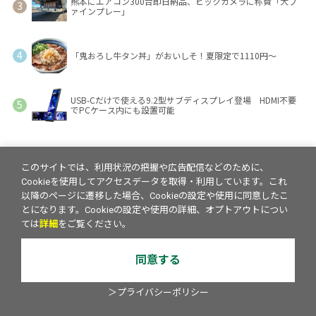
熊本にエアコン300台即日納品、ビックカメラに称賛「大フ
ァインプレー」
「鬼おろし牛タン丼」がおいしそ！夏限定で1110円～
USB-Cだけで使える9.2型サブディスプレイ登場 HDMI不要
でPCケース内にも設置可能
このサイトでは、利用状況の把握や広告配信などのために、
Cookieを使用してアクセスデータを取得・利用しています。これ
以降のページに遷移した場合、Cookieの設定や使用に同意したこ
とになります。Cookieの設定や使用の詳細、オプトアウトについ
ては
詳細
をご覧ください。
同意する
＞プライバシーポリシー