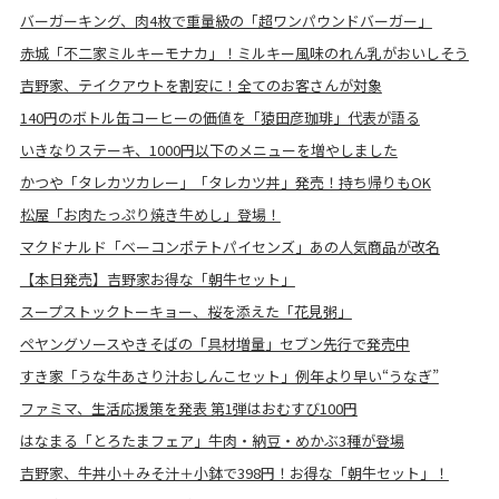
バーガーキング、肉4枚で重量級の「超ワンパウンドバーガー」
赤城「不二家ミルキーモナカ」！ミルキー風味のれん乳がおいしそう
吉野家、テイクアウトを割安に！全てのお客さんが対象
140円のボトル缶コーヒーの価値を「猿田彦珈琲」代表が語る
いきなりステーキ、1000円以下のメニューを増やしました
かつや「タレカツカレー」「タレカツ丼」発売！持ち帰りもOK
松屋「お肉たっぷり焼き牛めし」登場！
マクドナルド「ベーコンポテトパイセンズ」あの人気商品が改名
【本日発売】吉野家お得な「朝牛セット」
スープストックトーキョー、桜を添えた「花見粥」
ペヤングソースやきそばの「具材増量」セブン先行で発売中
すき家「うな牛あさり汁おしんこセット」例年より早い“うなぎ”
ファミマ、生活応援策を発表 第1弾はおむすび100円
はなまる「とろたまフェア」牛肉・納豆・めかぶ3種が登場
吉野家、牛丼小＋みそ汁＋小鉢で398円！お得な「朝牛セット」！