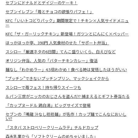
セブンにドナルドとデイジーのケーキ！
セブンイレブン「苺とチョコの欲張りパフェ！」
KFC「いいトコどりパック」期間限定で！チキン×人気サイドメニュ
ー
KFC「ザ・ガーリックチキン」新登場！ガツンとにんにく×ペッパー
ほっかほっか亭、390円 人気食材のせた「サポート弁当」
スシロー「厳選ネタの6日間」てんこ盛りいくら、白えびなど
オリジン弁当、人気の「バターチキンカレー」復活
麺なし「わかめラー」4.5倍わかめ！食べる時は覚悟したほうがいい
“プッチン”できないプッチンプリン、マックシェイクから
スシローで苺フェス！持ち帰りスイーツも
ルパン三世がニッカのおじさんを盗んだ!? 捕まえるとギフト券当たる
「カップヌードル 鶏白湯」ビッグサイズで登場
セブンの「鳴龍 汁なし担担麺」が名作！カップ麺でこんなにおいし
い!?
「スタバ ストロベリークリームラテ」チルドカップ
森永乳業から「ソフトクリームのめちゃいました」