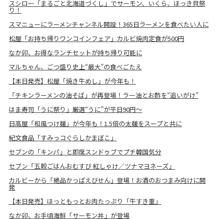
スシロー「まるごと北海道づくし」でサーモン、いくら、ほっき貝祭
り！
スマニューにラーメンチャンネル開設！365日ラーメンを食べたい人に
松屋「お持ち帰りワンコインフェア」カルビ焼肉定食が500円
なか卯、お得なランチセットが持ち帰り可能に
マルちゃん、ごつ盛り史上“最大”の食べごたえ
【本日発売】松屋「焼き牛めし」が今年も！
「チキンラーメンの油そば」が再登場！ラー油とお酢を“追いがけ”
はま寿司「うに祭り」厳選“うに”が平日90円～
日高屋「和風つけ麺」が今年も！1.5倍の太麺をスープと共に
紀文食品「すみっコぐらしかまぼこ」
セブンの「キンパ」と即席スンドゥブでプチ韓国気分
セブン「五穀ごはんおむすび 紅しゃけ／ツナマヨネーズ」
カルビーから「絶品かっぱえびせん」登場！お酒のおつまみ向けに開
発
【本日発売】ほっともっとお肉たっぷり「牛すき重」
なか卯、お手頃海鮮「サーモン丼」が登場