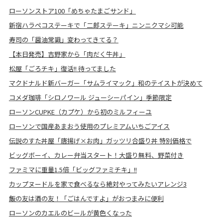
ローソンストア100「めちゃたまごサンド」
新宿ハラペコステーキで「二郎ステーキ」ニンニクマシ可能
寿司の「醤油常識」変わってきてる？
【本日発売】吉野家から「肉だく牛丼」
松屋「ごろチキ」復活!! 待ってました
マクドナルド新バーガー「サムライマック」和のテイストが決めて
コメダ珈琲「シロノワール ジューシーパイン」季節限定
ローソンCUPKE（カプケ）から初のミルフィーユ
ローソンで国産あまおう使用のプレミアムいちごアイス
伝説のすた丼屋「唐揚げ×お肉」ガッツリ合盛り丼 特別価格で
ビッグボーイ、カレー弁当スタート！大盛り無料、野菜付き
ファミマに重量1.5倍「ビッグファミチキ」!!
カップヌードルを家で食べるなら絶対やってみたいアレンジ3
飯の友は酒の友！「ごはんですよ」がおつまみに便利
ローソンのカエルのビールが黄色くなった