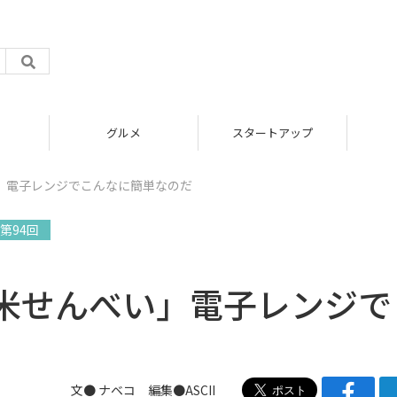
グルメ
スタートアップ
」電子レンジでこんなに簡単なのだ
第94回
米せんべい」電子レンジで
文●
ナベコ
編集●ASCII