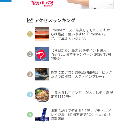
アクセスランキング
iPhoneケース、卒業しました。これか
らは最高に使いやすい「iPhoneバッ
ク」で生きていきます。
【今日から】最大30％ポイント還元！
PayPay自治体キャンペーン 2026年8月
開始分
熊本にエアコン300台即日納品、ビック
カメラに称賛「大ファインプレー」
「鬼おろし牛タン丼」がおいしそ！夏限
定で1110円～
USB-Cだけで使える9.2型サブディスプ
レイ登場 HDMI不要でPCケース内にも
設置可能