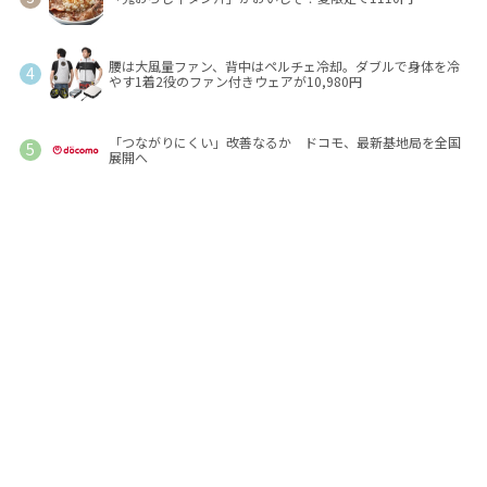
腰は大風量ファン、背中はペルチェ冷却。ダブルで身体を冷
やす1着2役のファン付きウェアが10,980円
「つながりにくい」改善なるか ドコモ、最新基地局を全国
展開へ