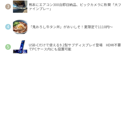
熊本にエアコン300台即日納品、ビックカメラに称賛「大フ
ァインプレー」
「鬼おろし牛タン丼」がおいしそ！夏限定で1110円～
USB-Cだけで使える9.2型サブディスプレイ登場 HDMI不要
でPCケース内にも設置可能