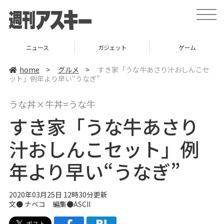
t
o
g
g
l
ニュース
ガジェット
ゲーム
e
n
a
home
>
グルメ
>
すき家「うな牛あさり汁おしんこセ
v
ット」例年より早い“うなぎ”
i
g
a
うな丼×牛丼=うな牛
t
i
すき家「うな牛あさり
o
n
汁おしんこセット」例
年より早い“うなぎ”
2020年03月25日 12時30分更新
文●
ナベコ
編集●ASCII