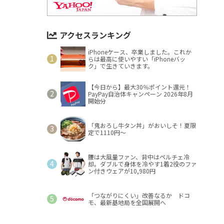
アクセスランキング
iPhoneケース、卒業しました。これか
らは最高に使いやすい「iPhoneバッ
ク」で生きていきます。
【今日から】最大30％ポイント還元！
PayPay自治体キャンペーン 2026年8月
開始分
「鬼おろし牛タン丼」がおいしそ！夏限
定で1110円～
腰は大風量ファン、背中はペルチェ冷
却。ダブルで身体を冷やす1着2役のファ
ン付きウェアが10,980円
「つながりにくい」改善なるか ドコ
モ、最新基地局を全国展開へ