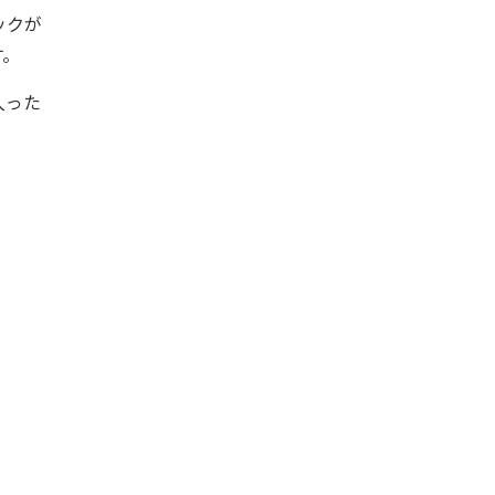
ックが
す。
入った