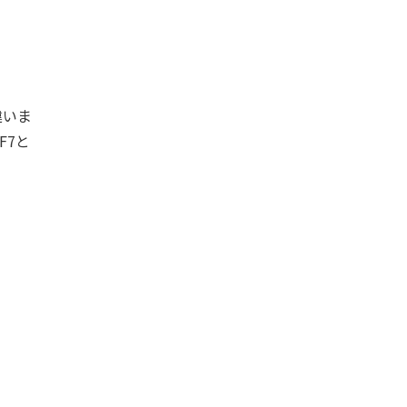
違いま
F7と