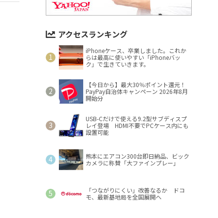
アクセスランキング
iPhoneケース、卒業しました。これか
らは最高に使いやすい「iPhoneバッ
ク」で生きていきます。
【今日から】最大30％ポイント還元！
PayPay自治体キャンペーン 2026年8月
開始分
USB-Cだけで使える9.2型サブディスプ
レイ登場 HDMI不要でPCケース内にも
設置可能
熊本にエアコン300台即日納品、ビック
カメラに称賛「大ファインプレー」
「つながりにくい」改善なるか ドコ
モ、最新基地局を全国展開へ